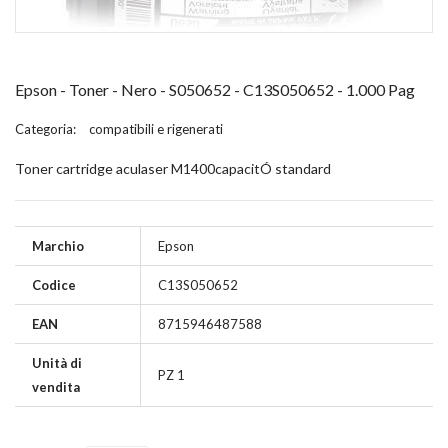
Epson - Toner - Nero - S050652 - C13S050652 - 1.000 Pag
Categoria:
compatibili e rigenerati
Toner cartridge aculaser M1400capacitÓ standard
Marchio
Epson
Codice
C13S050652
EAN
8715946487588
Unità di
PZ 1
vendita