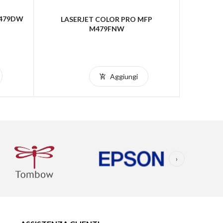
M479DW
Stampant
LASERJET COLOR PRO MFP
La
M479FNW
Aggiungi
›