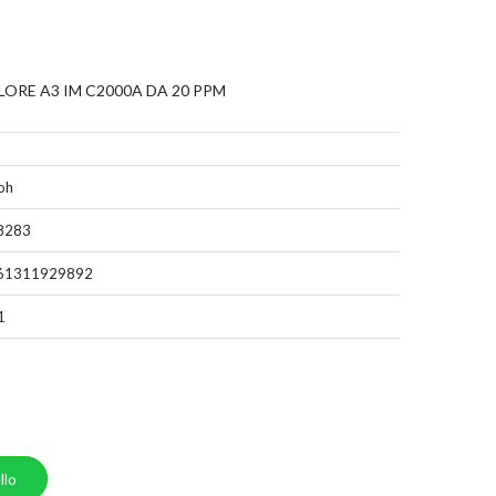
ORE A3 IM C2000A DA 20 PPM
oh
8283
61311929892
1
llo