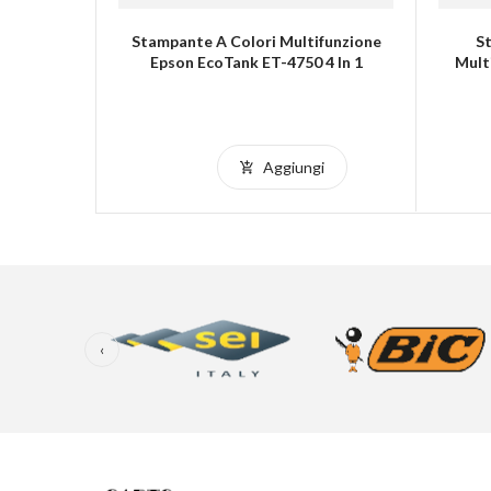
FX
Stampante A Colori Multifunzione
S
Epson EcoTank ET-4750 4 In 1
Mult
i
Aggiungi
‹