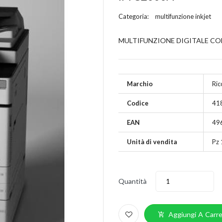
Categoria:
multifunzione inkjet
MULTIFUNZIONE DIGITALE COL
Marchio
Ric
Codice
41
EAN
49
Unità di vendita
Pz 
Quantità
Aggiungi A Carre