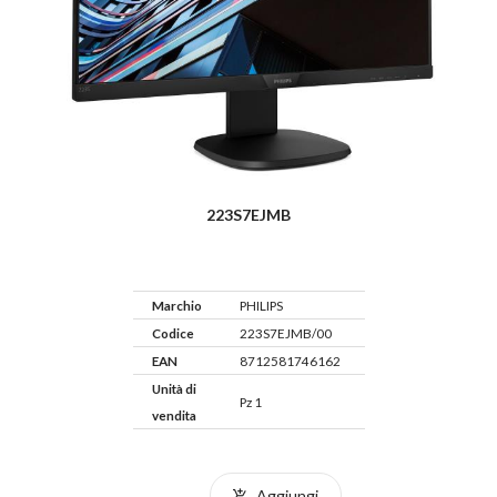
223S7EJMB
Marchio
PHILIPS
Codice
223S7EJMB/00
EAN
8712581746162
Unità di
Pz 1
vendita
Aggiungi