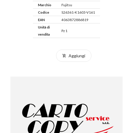
Marchio
Fujitsu
Codice
S26361-K1603-V161
EAN
4063872886819
Unità di
Pz 1
vendita
Aggiungi