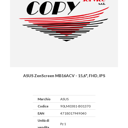
ASUS ZenScreen MB16ACV - 15,6", FHD, IPS
Marchio
ASUS
Codice
90LM0381-B01370
EAN
4718017949040
Unità di
Pz 1
vendita