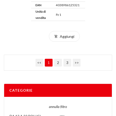
EAN
4038986125321
Unità di
Pz 1
vendita
Aggiungi
<<
1
2
3
>>
CATEGORIE
annulla filtro