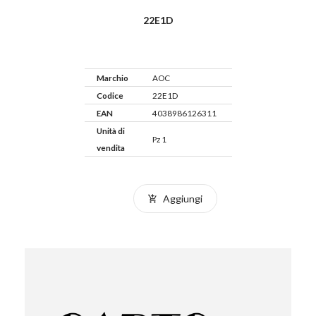
22E1D
Marchio
AOC
Codice
22E1D
EAN
4038986126311
Unità di
Pz 1
vendita
Aggiungi