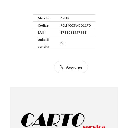
Marchio
ASUS
Codice
90LM063V-B01170
EAN
4711081557364
Unità di
Pz 1
vendita
Aggiungi