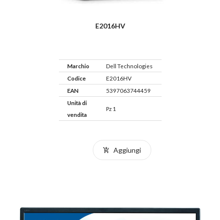
E2016HV
Marchio
Dell Technologies
Codice
E2016HV
EAN
5397063744459
Unità di
Pz 1
vendita
Aggiungi