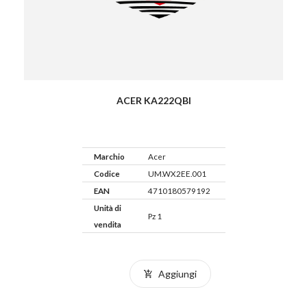
ACER KA222QBI
Marchio
Acer
Codice
UM.WX2EE.001
EAN
4710180579192
Unità di
Pz 1
vendita
Aggiungi