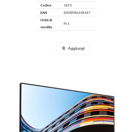
Codice
16T2
EAN
4038986138147
Unità di
Pz 1
vendita
Aggiungi