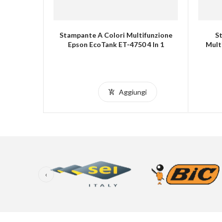
FX
Stampante A Colori Multifunzione
S
Epson EcoTank ET-4750 4 In 1
Mult
i
Aggiungi
‹