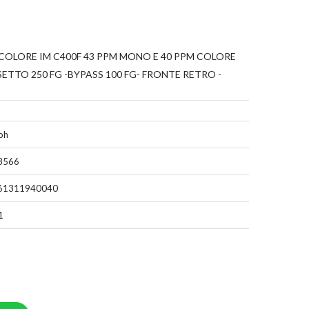
COLORE IM C400F 43 PPM MONO E 40 PPM COLORE
ETTO 250 FG -BYPASS 100 FG- FRONTE RETRO -
oh
8566
61311940040
1