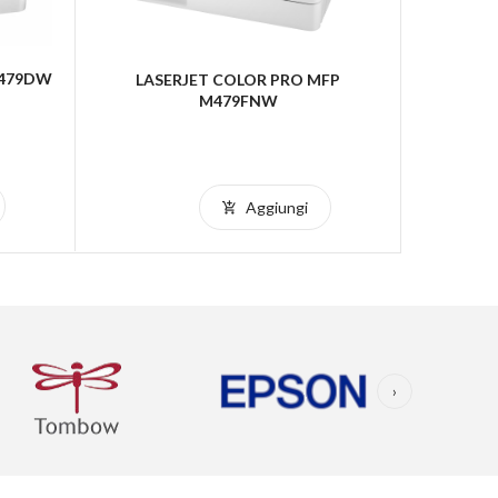
M479DW
Stampant
LASERJET COLOR PRO MFP
La
M479FNW
Aggiungi
›