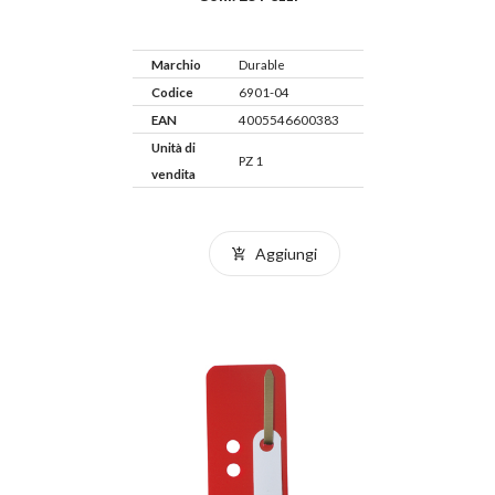
Marchio
Durable
Codice
6901-04
EAN
4005546600383
Unità di
PZ 1
vendita
Aggiungi