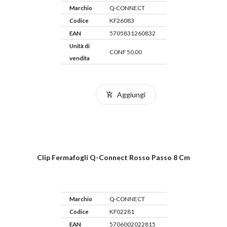
Marchio
Q-CONNECT
Codice
KF26083
EAN
5705831260832
Unità di
CONF 50.00
vendita
Aggiungi
Clip Fermafogli Q-Connect Rosso Passo 8 Cm
Marchio
Q-CONNECT
Codice
KF02281
EAN
5706002022815