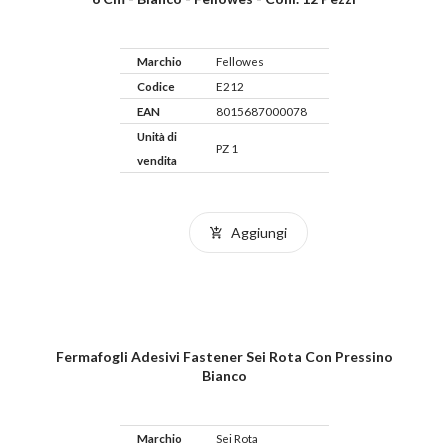
Marchio
Fellowes
Codice
E212
EAN
8015687000078
Unità di
PZ 1
vendita
Aggiungi
Fermafogli Adesivi Fastener Sei Rota Con Pressino
Bianco
Marchio
Sei Rota