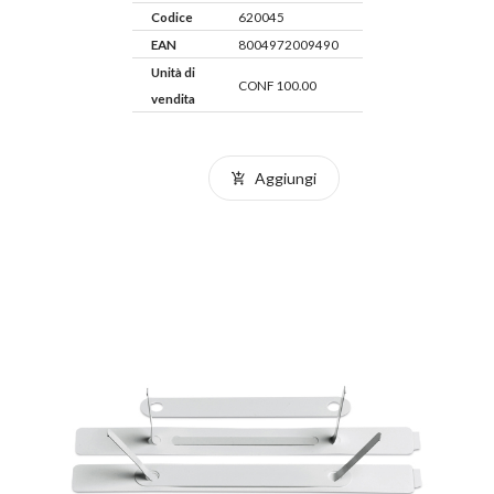
Codice
620045
EAN
8004972009490
Unità di
CONF 100.00
vendita
Aggiungi