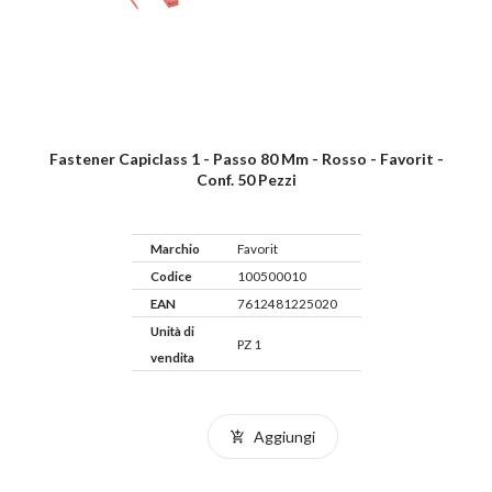
Fastener Capiclass 1 - Passo 80 Mm - Rosso - Favorit -
Conf. 50 Pezzi
Marchio
Favorit
Codice
100500010
EAN
7612481225020
Unità di
PZ 1
vendita
Aggiungi