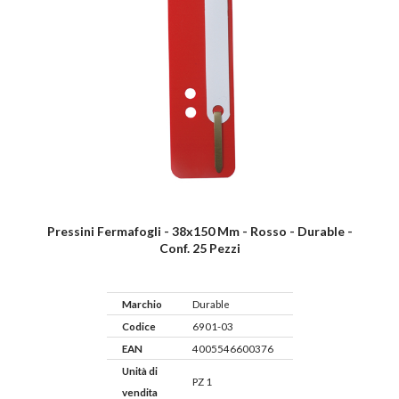
Pressini Fermafogli - 38x150 Mm - Rosso - Durable -
Conf. 25 Pezzi
Marchio
Durable
Codice
6901-03
EAN
4005546600376
Unità di
PZ 1
vendita