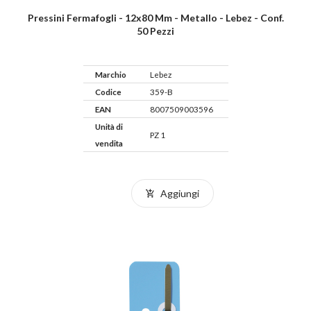
Pressini Fermafogli - 12x80 Mm - Metallo - Lebez - Conf.
50 Pezzi
Marchio
Lebez
Codice
359-B
EAN
8007509003596
Unità di
PZ 1
vendita
Aggiungi