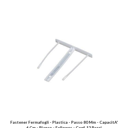
Fastener Fermafogli - Plastica - Passo 80 Mm - CapacitA'
6 Cm - Bianco - Fellowes - Conf. 12 Pezzi