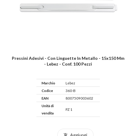
Pressini Adesivi - Con Linguette In Metallo - 15x150 Mm
- Lebez - Conf. 100 Pezzi
Marchio
Lebez
Codice
360-B
EAN
8007509003602
Unità di
PZ 1
vendita
Aggiungi