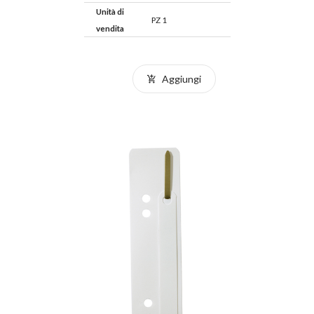
Unità di
PZ 1
vendita
Aggiungi