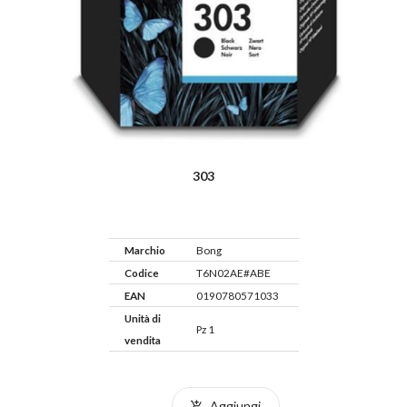
303
Marchio
Bong
Codice
T6N02AE#ABE
EAN
0190780571033
Unità di
Pz 1
vendita
Aggiungi