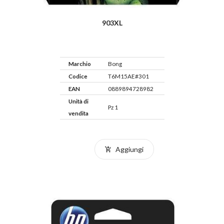
903XL
Marchio
Bong
Codice
T6M15AE#301
EAN
0889894728982
Unità di
Pz 1
vendita
Aggiungi