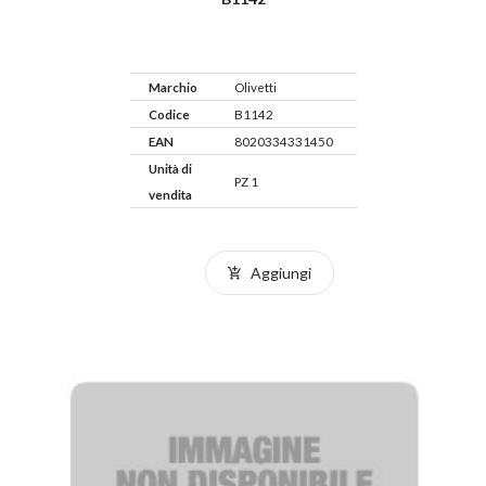
Marchio
Olivetti
Codice
B1142
EAN
8020334331450
Unità di
PZ 1
vendita
Aggiungi