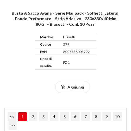
Busta A Sacco Avana - Serie Mailpack - Soffietti Laterali
- Fondo Preformato - Strip Adesivo - 230x330x40 Mm -
80 Gr - Blasetti - Conf. 10 Pezzi
Marchio
Blasetti
Codice
579
EAN
8007758005792
Unità di
PZ 1
vendita
Aggiungi
<<
1
2
3
4
5
6
7
8
9
10
>>