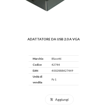
ADATTATORE DA USB 2.0 A VGA
Marchio
Blasetti
Codice
42744
EAN
4002888427449
Unità di
Pz 1
vendita
Aggiungi