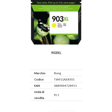
903XL
Marchio
Bong
Codice
T6M11AE#301
EAN
0889894728951
Unità di
Pz 1
vendita