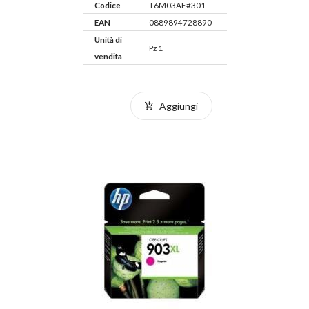
Codice
T6M03AE#301
EAN
0889894728890
Unità di
Pz 1
vendita
Aggiungi