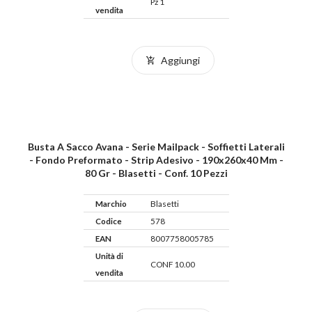
Pz 1
vendita
Aggiungi
Busta A Sacco Avana - Serie Mailpack - Soffietti Laterali
- Fondo Preformato - Strip Adesivo - 190x260x40 Mm -
80 Gr - Blasetti - Conf. 10 Pezzi
Marchio
Blasetti
Codice
578
EAN
8007758005785
Unità di
CONF 10.00
vendita