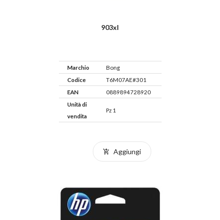
903xl
Marchio
Bong
Codice
T6M07AE#301
EAN
0889894728920
Unità di
Pz 1
vendita
Aggiungi