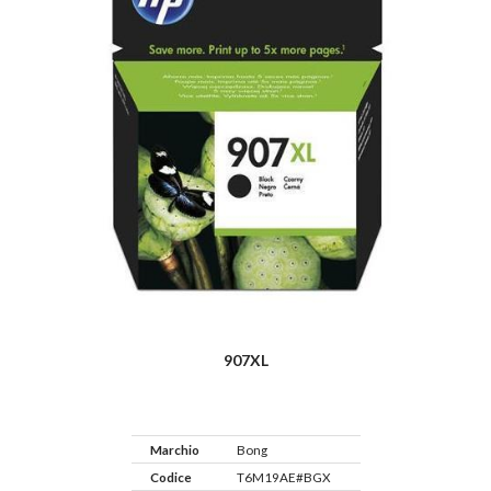
907XL
Marchio
Bong
Codice
T6M19AE#BGX