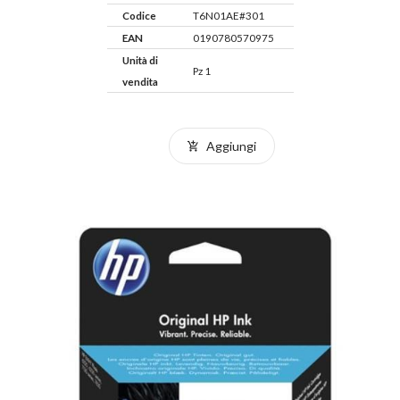
Codice
T6N01AE#301
EAN
0190780570975
Unità di
Pz 1
vendita
Aggiungi