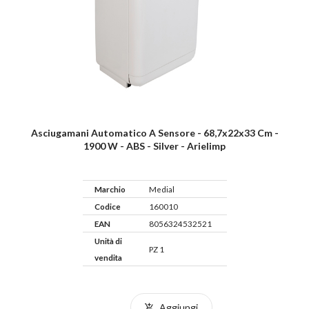
Asciugamani Automatico A Sensore - 68,7x22x33 Cm -
1900 W - ABS - Silver - Arielimp
Marchio
Medial
Codice
160010
EAN
8056324532521
Unità di
PZ 1
vendita
Aggiungi