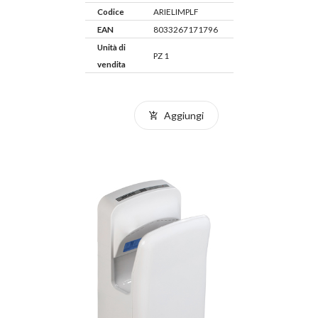
Codice
ARIELIMPLF
EAN
8033267171796
Unità di
PZ 1
vendita
Aggiungi