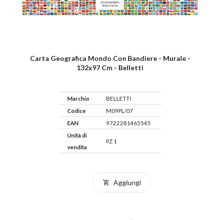
Carta Geografica Mondo Con Bandiere - Murale -
132x97 Cm - Belletti
Marchio
BELLETTI
Codice
M09PL/07
EAN
9722281465545
Unità di
PZ 1
vendita
Aggiungi