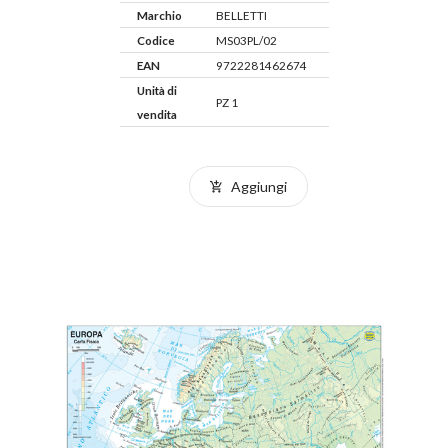
Marchio
BELLETTI
Codice
MS03PL/02
EAN
9722281462674
Unità di
PZ 1
vendita
Aggiungi