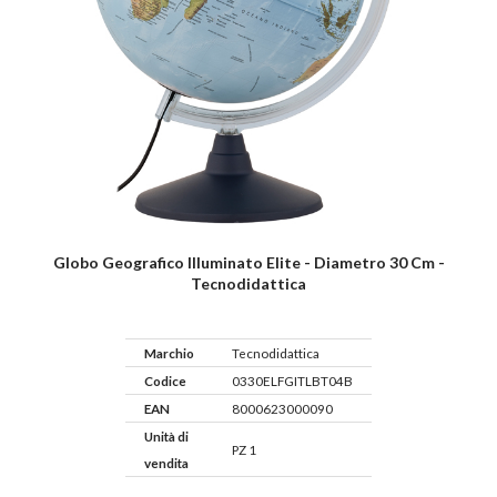
Globo Geografico Illuminato Elite - Diametro 30 Cm -
Tecnodidattica
Marchio
Tecnodidattica
Codice
0330ELFGITLBT04B
EAN
8000623000090
Unità di
PZ 1
vendita