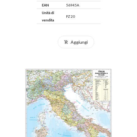
EAN
56945A
Unità di
PZ 20
vendita
Aggiungi