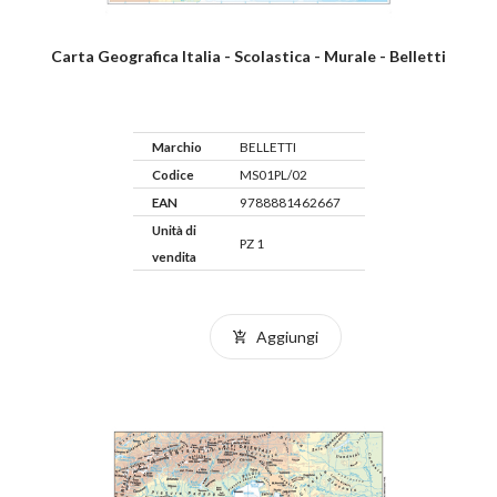
Carta Geografica Italia - Scolastica - Murale - Belletti
Marchio
BELLETTI
Codice
MS01PL/02
EAN
9788881462667
Unità di
PZ 1
vendita
Aggiungi