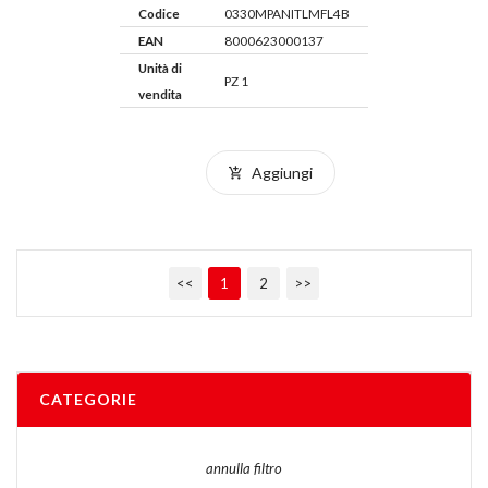
Codice
0330MPANITLMFL4B
EAN
8000623000137
Unità di
PZ 1
vendita
Aggiungi
<<
1
2
>>
CATEGORIE
annulla filtro