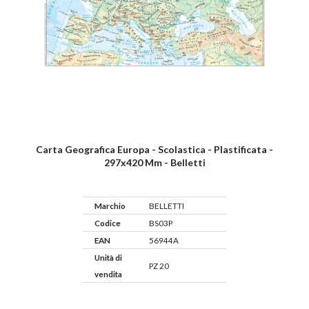
Carta Geografica Europa - Scolastica - Plastificata -
297x420 Mm - Belletti
Marchio
BELLETTI
Codice
BS03P
EAN
56944A
Unità di
PZ 20
vendita