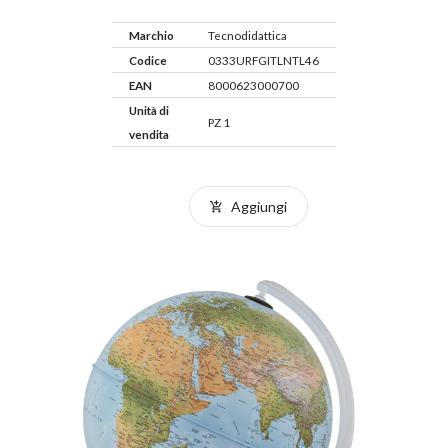
Marchio
Tecnodidattica
Codice
0333URFGITLNTL46
EAN
8000623000700
Unità di
PZ 1
vendita
Aggiungi