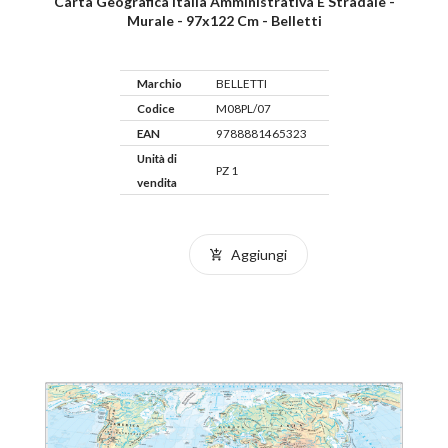
Carta Geografica Italia Amministrativa E Stradale -
Murale - 97x122 Cm - Belletti
Marchio
BELLETTI
Codice
M08PL/07
EAN
9788881465323
Unità di
PZ 1
vendita
Aggiungi