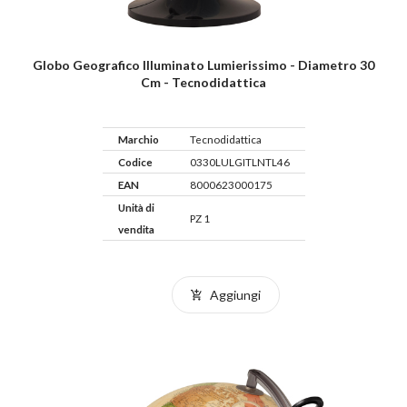
Globo Geografico Illuminato Lumierissimo - Diametro 30
Cm - Tecnodidattica
Marchio
Tecnodidattica
Codice
0330LULGITLNTL46
EAN
8000623000175
Unità di
PZ 1
vendita
Aggiungi