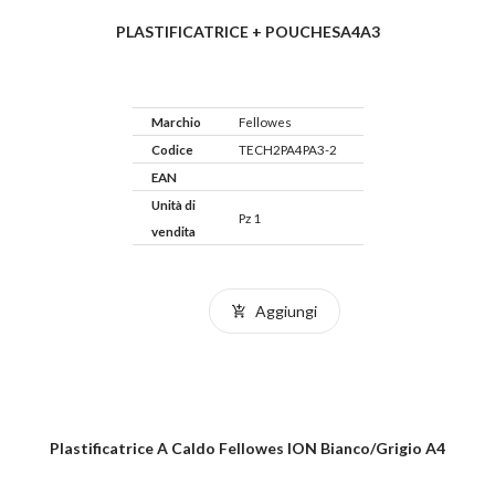
PLASTIFICATRICE + POUCHESA4A3
Marchio
Fellowes
Codice
TECH2PA4PA3-2
EAN
Unità di
Pz 1
vendita
Aggiungi
Plastificatrice A Caldo Fellowes ION Bianco/grigio A4