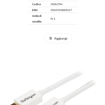
Codice
HDACFM
EAN
0065030848527
Unità di
Pz 1
vendita
Aggiungi