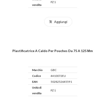
PZ 1
vendita
Aggiungi
Plastificatrice A Caldo Per Pouches Da 75 A 125 Μm
Marchio
GBC
Codice
4410072EU
EAN
5028252645591
Unità di
PZ 1
vendita