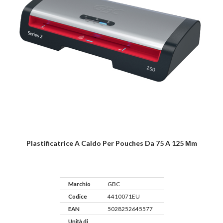
Plastificatrice A Caldo Per Pouches Da 75 A 125 Μm
Marchio
GBC
Codice
4410071EU
EAN
5028252645577
Unità di