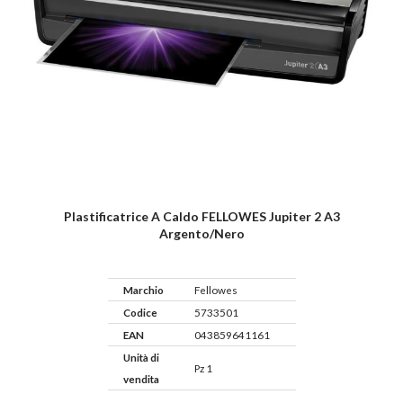
Plastificatrice A Caldo FELLOWES Jupiter 2 A3
Argento/nero
Marchio
Fellowes
Codice
5733501
EAN
043859641161
Unità di
Pz 1
vendita