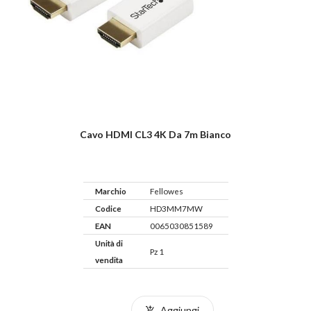
Cavo HDMI CL3 4K Da 7m Bianco
Marchio
Fellowes
Codice
HD3MM7MW
EAN
0065030851589
Unità di
Pz 1
vendita
Aggiungi