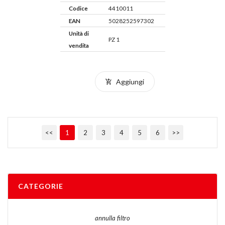
Codice
4410011
EAN
5028252597302
Unità di
PZ 1
vendita
Aggiungi
<<
1
2
3
4
5
6
>>
CATEGORIE
annulla filtro