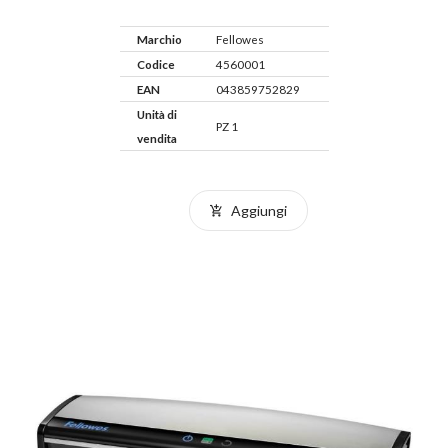
Marchio
Fellowes
Codice
4560001
EAN
043859752829
Unità di
PZ 1
vendita
Aggiungi