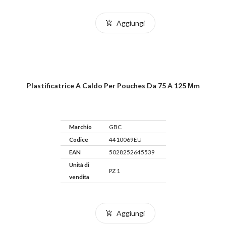
Aggiungi
Plastificatrice A Caldo Per Pouches Da 75 A 125 Μm
Marchio
GBC
Codice
4410069EU
EAN
5028252645539
Unità di
PZ 1
vendita
Aggiungi