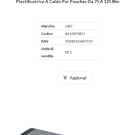
Plastificatrice A Caldo Per Pouches Da 75 A 125 Μm
Marchio
GBC
Codice
4410070EU
EAN
5028252645553
Unità di
PZ 1
vendita
Aggiungi