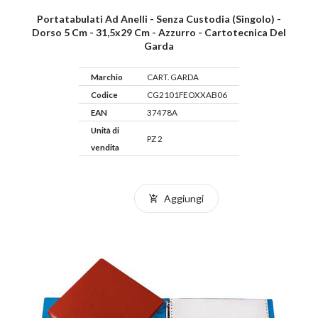
Portatabulati Ad Anelli - Senza Custodia (singolo) -
Dorso 5 Cm - 31,5x29 Cm - Azzurro - Cartotecnica Del
Garda
Marchio
CART. GARDA
Codice
CG2101FEOXXAB06
EAN
37478A
Unità di
PZ 2
vendita
Aggiungi