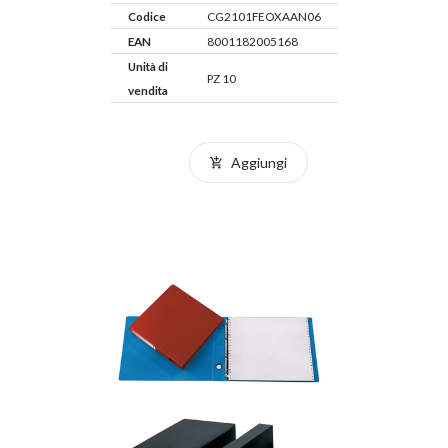
Codice
CG2101FEOXAAN06
EAN
8001182005168
Unità di
PZ 10
vendita
Aggiungi