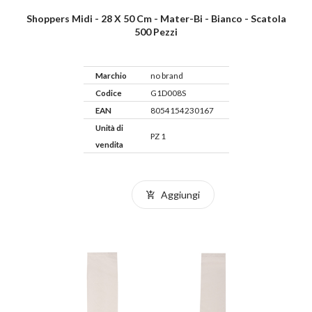
Shoppers Midi - 28 X 50 Cm - Mater-Bi - Bianco - Scatola
500 Pezzi
Marchio
no brand
Codice
G1D008S
EAN
8054154230167
Unità di
PZ 1
vendita
Aggiungi