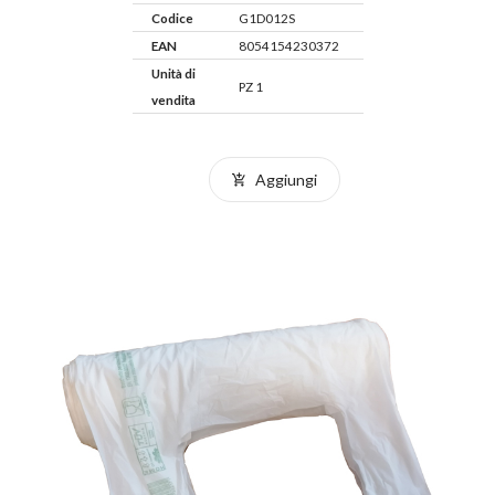
Codice
G1D012S
EAN
8054154230372
Unità di
PZ 1
vendita
Aggiungi