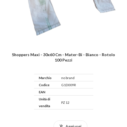
Shoppers Maxi - 30x60 Cm - Mater-Bi - Bianco - Rotolo
100 Pezzi
Marchio
no brand
Codice
G1D009R
EAN
Unità di
PZ 12
vendita
Aggiungi