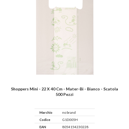
Shoppers Mini - 22 X 40 Cm - Mater-Bi - Bianco - Scatola
500 Pezzi
Marchio
no brand
Codice
G1D005H
EAN
8054154230228