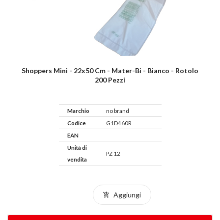
Shoppers Mini - 22x50 Cm - Mater-Bi - Bianco - Rotolo
200 Pezzi
Marchio
no brand
Codice
G1D460R
EAN
Unità di
PZ 12
vendita
Aggiungi