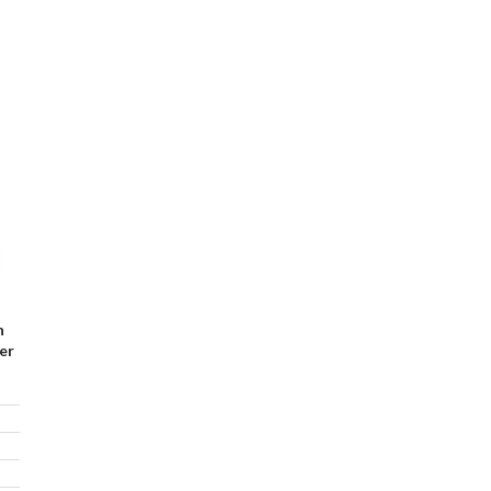
n
er
5