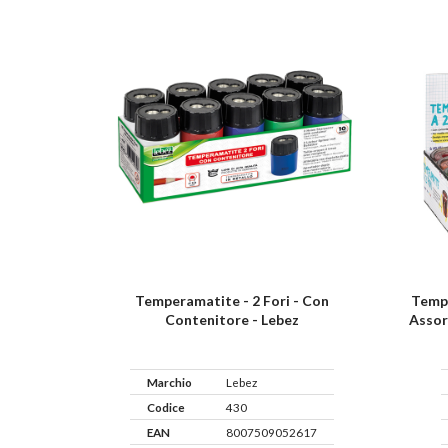
Tempe
Temperamatite - 2 Fori - Con
Assor
Contenitore - Lebez
Marchio
Lebez
Codice
430
EAN
8007509052617