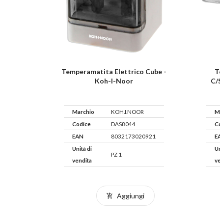
Temperamatita Elettrico Cube -
T
Koh-I-Noor
C/
Marchio
KOH.I.NOOR
M
Codice
DAS8044
C
EAN
8032173020921
E
Unità di
Un
PZ 1
vendita
v
Aggiungi