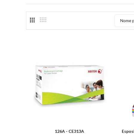
Nome p
126A - CE313A
Espos