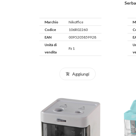
Serba
Marchio
Nikoffice
M
Codice
106R02260
C
EAN
0095205859928
E
Unità di
Un
Pz 1
vendita
v
Aggiungi