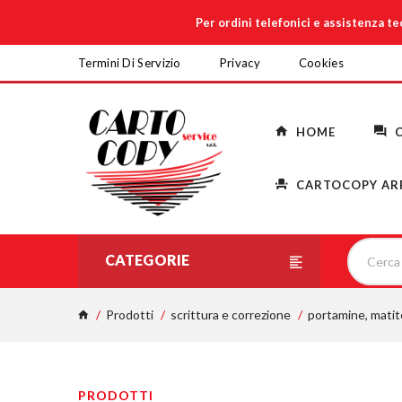
Per ordini telefonici e assistenza t
Termini Di Servizio
Privacy
Cookies
HOME
C
CARTOCOPY AR
CATEGORIE
Prodotti
scrittura e correzione
portamine, mati
PRODOTTI