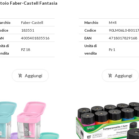
toio Faber-Castell Fantasia
archio
Faber-Castell
Marchio
M+R
odice
183551
Codice
90LM06L0-B011
AN
4005401835516
EAN
4718017829168
ità di
Unità di
PZ 18
Pz 1
endita
vendita
Aggiungi
Aggiungi