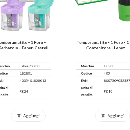
emperamatite - 1 Foro -
Temperamatite - 1 Foro - 
serbatoio - Faber-Castell
Contenitore - Lebez
archio
Faber-Castell
Marchio
Lebez
odice
182801
Codice
403
AN
4005401828013
EAN
800750905258
ità di
Unità di
PZ 24
PZ 10
endita
vendita
Aggiungi
Aggiungi