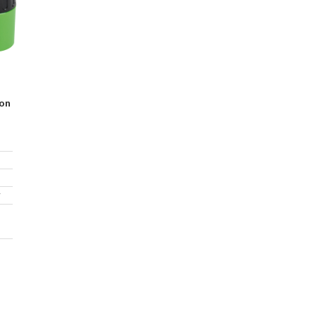
Con
7