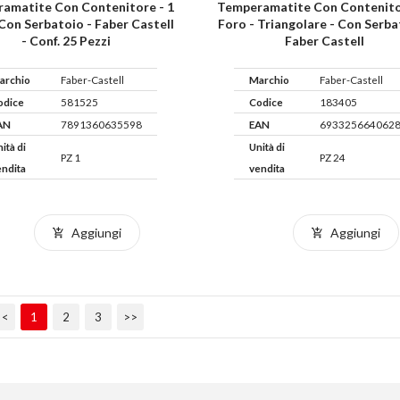
amatite Con Contenitore - 1
Temperamatite Con Contenito
 Con Serbatoio - Faber Castell
Foro - Triangolare - Con Serba
- Conf. 25 Pezzi
Faber Castell
archio
Faber-Castell
Marchio
Faber-Castell
odice
581525
Codice
183405
AN
7891360635598
EAN
693325664062
ità di
Unità di
PZ 1
PZ 24
endita
vendita
Aggiungi
Aggiungi
<<
1
2
3
>>