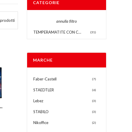
CATEGORIE
prodotti
annulla filtro
TEMPERAMATITE CON CONTENITORE
(31)
MARCHE
Faber-Castell
(7)
STAEDTLER
(6)
Lebez
(3)
STABILO
(3)
Nikoffice
(2)