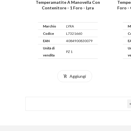
Temperamatite A Manovella Con
Temper
Contenitore - 1 Foro - Lyra
Foro -
Marchio
LYRA
M
Codice
L7321660
C
EAN
4084900830079
E
Unità di
Un
PZ 1
vendita
v
Aggiungi