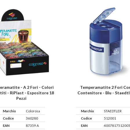
ramatite - A 2 Fori - Colori
Temperamatite 2 Fori Co
titi - RiPlast - Espositore 18
Contenitore - Blu - Staedtl
Pezzi
Marchio
Colorosa
Marchio
STAEDTLER
Codice
360280
Codice
512001
EAN
87359 A
EAN
400781751200