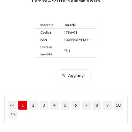
Cornice A Scatto In Alluminio Nero
Marchio
Durable
Codice
4796-01
EAN
4005546741352
Unità di
PZ 1
vendita
Aggiungi
<<
1
2
3
4
5
6
7
8
9
10
>>