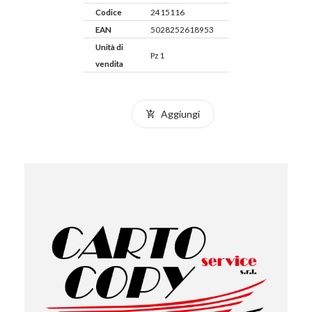
Codice
2415116
EAN
5028252618953
Unità di
Pz 1
vendita
Aggiungi