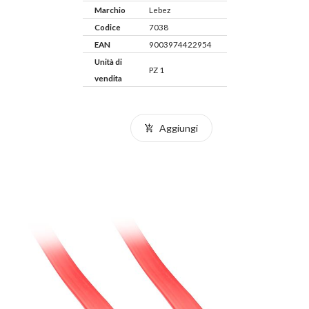
Marchio
Lebez
Codice
7038
EAN
9003974422954
Unità di
PZ 1
vendita
Aggiungi