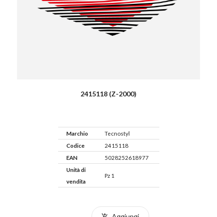
2415118 (Z-2000)
Marchio
Tecnostyl
Codice
2415118
EAN
5028252618977
Unità di
Pz 1
vendita
Aggiungi