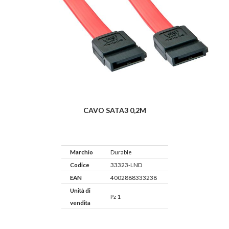
CAVO SATA3 0,2M
Marchio
Durable
Codice
33323-LND
EAN
4002888333238
Unità di
Pz 1
vendita