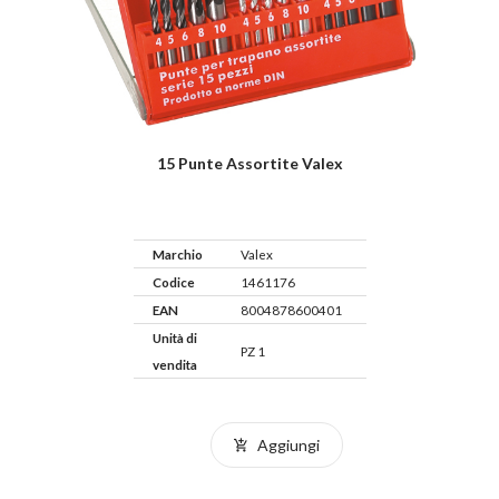
15 Punte Assortite Valex
Marchio
Valex
Codice
1461176
EAN
8004878600401
Unità di
PZ 1
vendita
Aggiungi