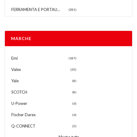
FERRAMENTA E PORTAUTENSILI
(281)
MARCHE
Emi
(187)
Valex
(35)
Yale
(8)
SCOTCH
(8)
U-Power
(6)
Fischer Darex
(6)
Q-CONNECT
(5)