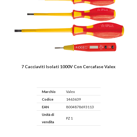
7 Cacciaviti Isolati 1000V Con Cercafase Valex
Marchio
Valex
Codice
1463639
EAN
8004878693113
Unità di
PZ 1
vendita