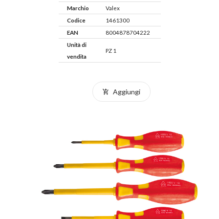
Marchio
Valex
Codice
1461300
EAN
8004878704222
Unità di
PZ 1
vendita
Aggiungi