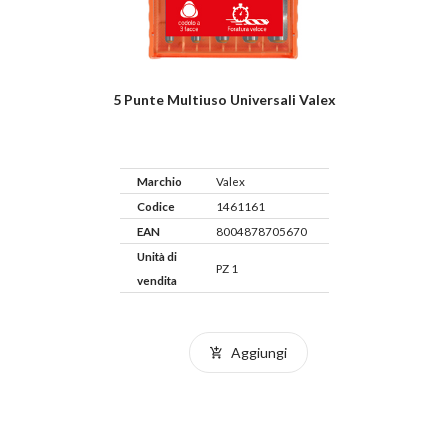
5 Punte Multiuso Universali Valex
Marchio
Valex
Codice
1461161
EAN
8004878705670
Unità di
PZ 1
vendita
Aggiungi