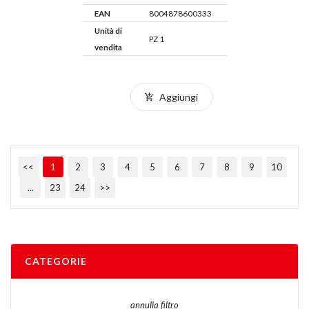
EAN
8004878600333
Unità di
PZ 1
vendita
Aggiungi
<<
1
2
3
4
5
6
7
8
9
10
...
23
24
>>
CATEGORIE
annulla filtro