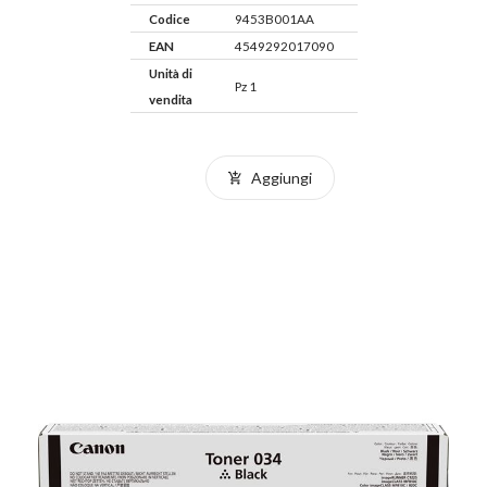
Codice
9453B001AA
EAN
4549292017090
Unità di
Pz 1
vendita
Aggiungi