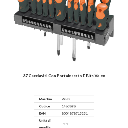
37 Cacciaviti Con Portainserto E Bits Valex
Marchio
Valex
Codice
1463898
EAN
8004878713231
Unità di
PZ 1
vendita