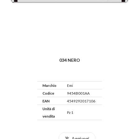
034 NERO
Marchio
Emi
Codice
9454B001AA
EAN
4549292017106
Unità di
Pz 1
vendita
Aggiungi