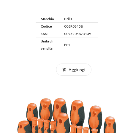
Marchio
Brillà
Codice
006R03458
EAN
0095205873139
Unità di
Pz 1
vendita
Aggiungi