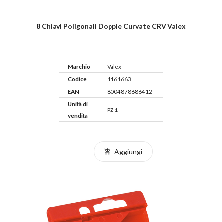
8 Chiavi Poligonali Doppie Curvate CRV Valex
Marchio
Valex
Codice
1461663
EAN
8004878686412
Unità di
PZ 1
vendita
Aggiungi