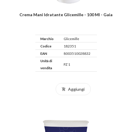
Crema Mani Idratante Glicemille - 100 Ml - Gaia
Marchio
Glicemille
Codice
182351
EAN
8003510028832
Unità di
PZ 1
vendita
Aggiungi