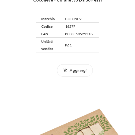
Marchio
COTONEVE
Codice
1627P
EAN
8003350525218
Unità di
PZ 1
vendita
Aggiungi