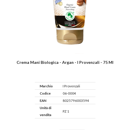
Crema Mani Biologica - Argan - I Provenzali - 75 Ml
Marchio
I Provenzali
Codice
06-0004
EAN
8025796003594
Unità di
PZ 1
vendita