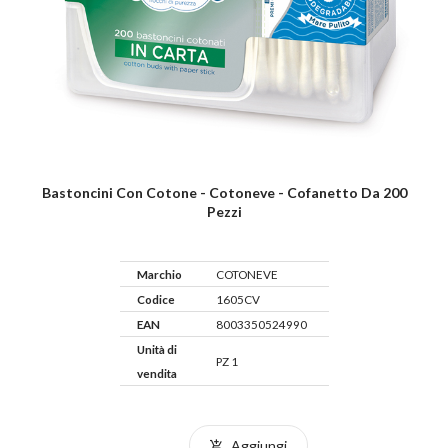
Bastoncini Con Cotone - Cotoneve - Cofanetto Da 200
Pezzi
Marchio
COTONEVE
Codice
1605CV
EAN
8003350524990
Unità di
PZ 1
vendita
Aggiungi