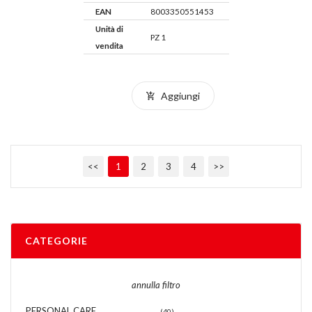
EAN
8003350551453
Unità di
PZ 1
vendita
Aggiungi
<<
1
2
3
4
>>
CATEGORIE
annulla filtro
PERSONAL CARE
(40)