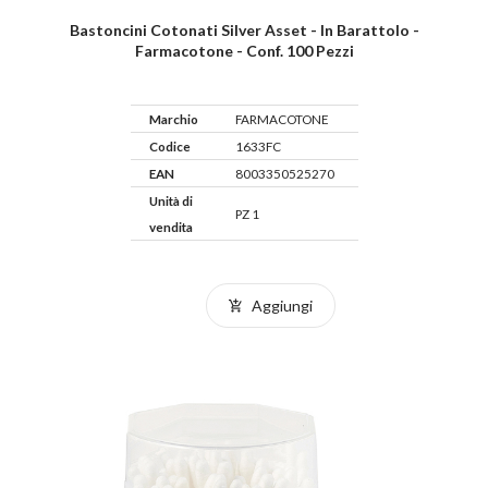
Bastoncini Cotonati Silver Asset - In Barattolo -
Farmacotone - Conf. 100 Pezzi
Marchio
FARMACOTONE
Codice
1633FC
EAN
8003350525270
Unità di
PZ 1
vendita
Aggiungi