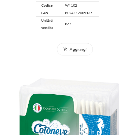
Codice
W4102
EAN
8024112009135
Unità di
PZ 1
vendita
Aggiungi