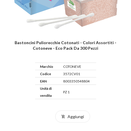
Bastoncini Puliorecchie Cotonati - Colori Assortiti -
Cotoneve - Eco Pack Da 300 Pezzi
Marchio
COTONEVE
Codice
3572CV01
EAN
8003350548804
Unità di
PZ 1
vendita
Aggiungi