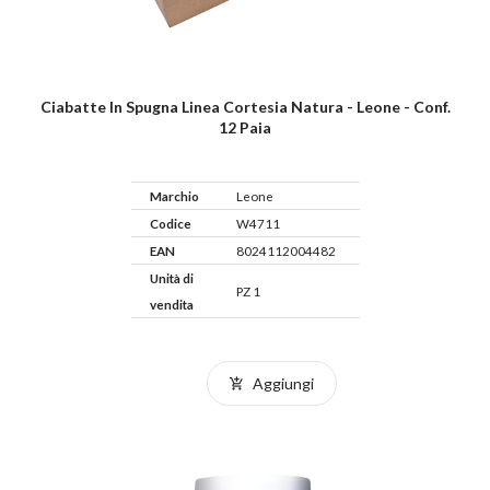
Ciabatte In Spugna Linea Cortesia Natura - Leone - Conf.
12 Paia
Marchio
Leone
Codice
W4711
EAN
8024112004482
Unità di
PZ 1
vendita
Aggiungi