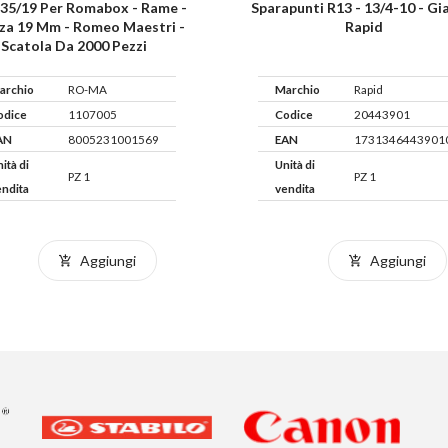
 35/19 Per Romabox - Rame -
Sparapunti R13 - 13/4-10 - Gia
za 19 Mm - Romeo Maestri -
Rapid
Scatola Da 2000 Pezzi
archio
RO-MA
Marchio
Rapid
odice
1107005
Codice
20443901
AN
8005231001569
EAN
1731346443901
ità di
Unità di
PZ 1
PZ 1
endita
vendita
Aggiungi
Aggiungi