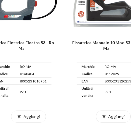
rice Elettrica Electro 53 - Ro-
Fissatrice Manuale 10 Mod 53 
Ma
Ma
archio
RO-MA
Marchio
RO-MA
odice
0140404
Codice
0112025
AN
8005231010981
EAN
800523112025
ità di
Unità di
PZ 1
PZ 1
endita
vendita
Aggiungi
Aggiungi