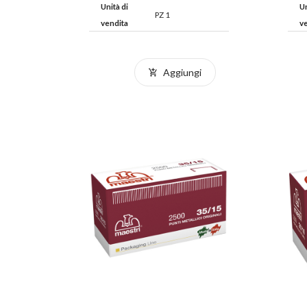
Unità di
Un
PZ 1
vendita
v
Aggiungi