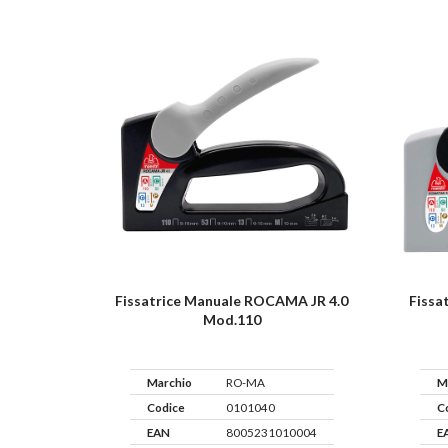
Fissatrice Manuale ROCAMA JR 4.0
Fissa
Mod.110
Marchio
RO-MA
M
Codice
0101040
C
EAN
8005231010004
E