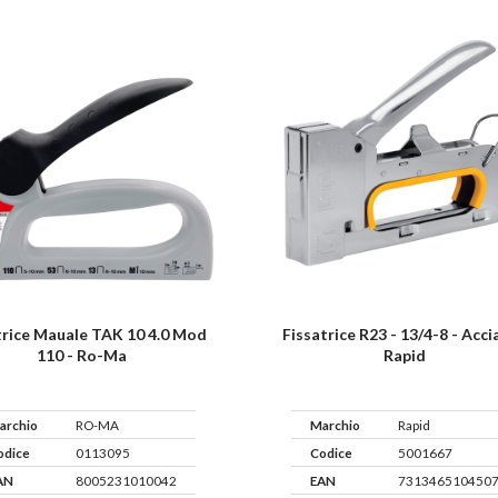
trice Mauale TAK 10 4.0 Mod
Fissatrice R23 - 13/4-8 - Acci
110 - Ro-Ma
Rapid
archio
RO-MA
Marchio
Rapid
odice
0113095
Codice
5001667
AN
8005231010042
EAN
731346510450