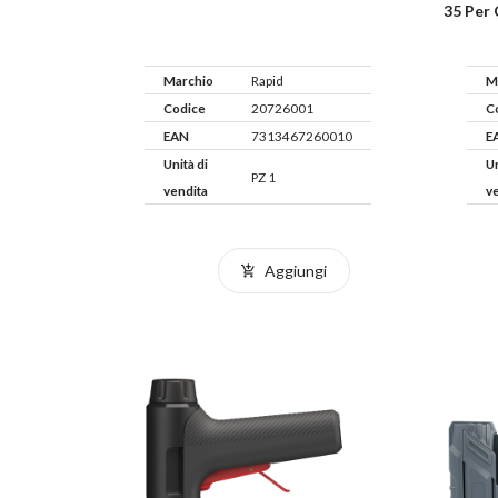
35 Per 
Marchio
Rapid
M
Codice
20726001
C
EAN
7313467260010
E
Unità di
Un
PZ 1
vendita
v
Aggiungi