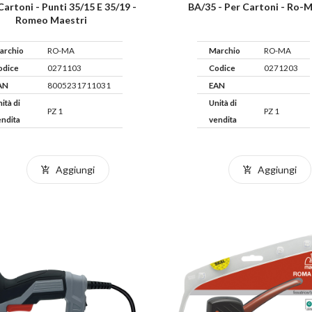
Cartoni - Punti 35/15 E 35/19 -
BA/35 - Per Cartoni - Ro-
Romeo Maestri
archio
RO-MA
Marchio
RO-MA
odice
0271103
Codice
0271203
AN
8005231711031
EAN
ità di
Unità di
PZ 1
PZ 1
endita
vendita
Aggiungi
Aggiungi