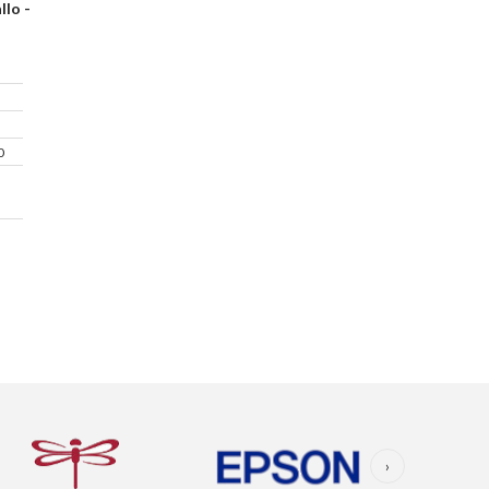
llo -
0
›