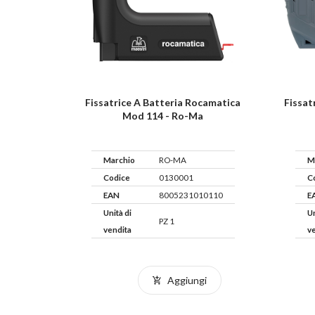
Fissatrice A Batteria Rocamatica
Fissat
Mod 114 - Ro-Ma
Marchio
RO-MA
M
Codice
0130001
C
EAN
8005231010110
E
Unità di
Un
PZ 1
vendita
v
Aggiungi