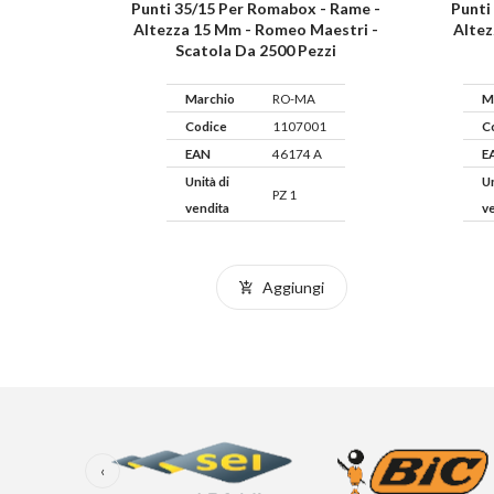
Punti 35/15 Per Romabox - Rame -
Punti
Altezza 15 Mm - Romeo Maestri -
Altez
Scatola Da 2500 Pezzi
Marchio
RO-MA
M
Codice
1107001
C
EAN
46174 A
E
Unità di
Un
PZ 1
vendita
v
Aggiungi
‹