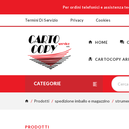
Per ordini telefonici e assistenza t
Termini Di Servizio
Privacy
Cookies
HOME
C
CARTOCOPY AR
CATEGORIE
Prodotti
spedizione imballo e magazzino
strumen
PRODOTTI