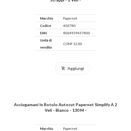
Marchio
Papernet
Codice
403780
EAN
8024929437800
Unità di
CONF 12.00
vendita
Aggiungi
Asciugamani In Rotolo Autocut Papernet Simplify A 2
Veli - Bianco - 130 M -
Marchio
Papernet