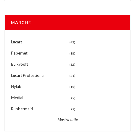
MARCHE
Lucart
(43)
Papernet
(38)
BulkySoft
(32)
Lucart Professional
(21)
Hylab
(15)
Medial
(9)
Rubbermaid
(9)
Mostra tutte