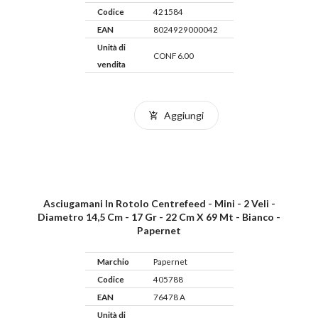
Codice
421584
EAN
8024929000042
Unità di
CONF 6.00
vendita
Aggiungi
Asciugamani In Rotolo Centrefeed - Mini - 2 Veli -
Diametro 14,5 Cm - 17 Gr - 22 Cm X 69 Mt - Bianco -
Papernet
Marchio
Papernet
Codice
405788
EAN
76478 A
Unità di