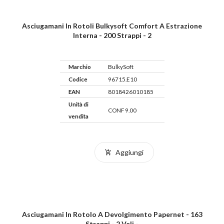
Asciugamani In Rotoli Bulkysoft Comfort A Estrazione
Interna - 200 Strappi - 2
Marchio
BulkySoft
Codice
96715.E10
EAN
8018426010185
Unità di
CONF 9.00
vendita
Aggiungi
Asciugamani In Rotolo A Devolgimento Papernet - 163
Strappi - 2 Veli -