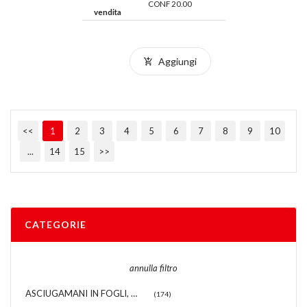
CONF 20.00
vendita
Aggiungi
<<
1
2
3
4
5
6
7
8
9
10
...
14
15
>>
CATEGORIE
annulla filtro
ASCIUGAMANI IN FOGLI, IN ROTOLO E DISTRIBUTORI
(174)