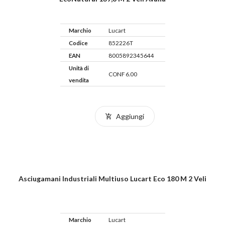
Marchio
Lucart
Codice
852226T
EAN
8005892345644
Unità di
CONF 6.00
vendita
Aggiungi
Asciugamani Industriali Multiuso Lucart Eco 180 M 2 Veli
Marchio
Lucart