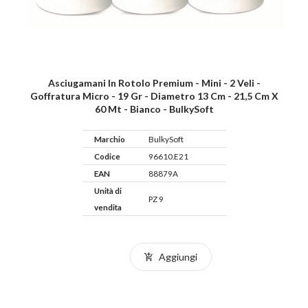
Asciugamani In Rotolo Premium - Mini - 2 Veli -
Goffratura Micro - 19 Gr - Diametro 13 Cm - 21,5 Cm X
60 Mt - Bianco - BulkySoft
Marchio
BulkySoft
Codice
96610.E21
EAN
88879A
Unità di
PZ 9
vendita
Aggiungi