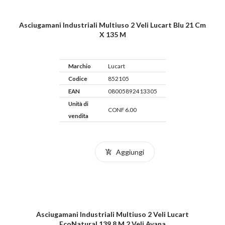
Asciugamani Industriali Multiuso 2 Veli Lucart Blu 21 Cm
X 135 M
Marchio
Lucart
Codice
852105
EAN
08005892413305
Unità di
CONF 6.00
vendita
Aggiungi
Asciugamani Industriali Multiuso 2 Veli Lucart
EcoNatural 139,8 M 2 Veli Avana