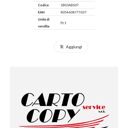
Codice
1BIOABS07
EAN
8054608777637
Unità di
Pz 1
vendita
Aggiungi