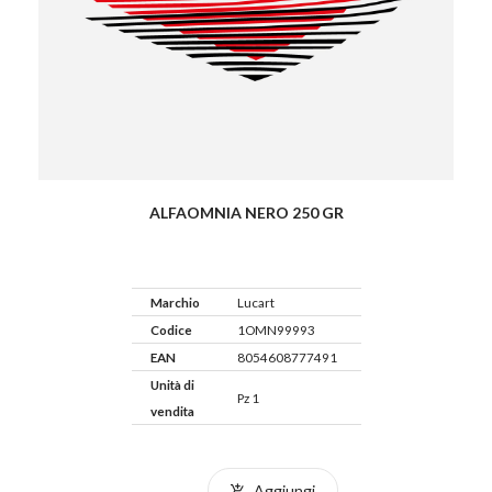
ALFAOMNIA NERO 250 GR
Marchio
Lucart
Codice
1OMN99993
EAN
8054608777491
Unità di
Pz 1
vendita
Aggiungi