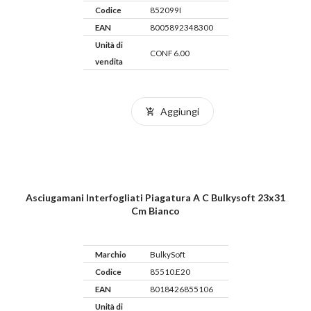
Codice
852099I
EAN
8005892348300
Unità di
CONF 6.00
vendita
Aggiungi
Asciugamani Interfogliati Piagatura A C Bulkysoft 23x31
Cm Bianco
Marchio
BulkySoft
Codice
85510.E20
EAN
8018426855106
Unità di