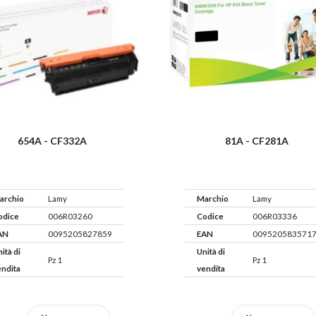
654A - CF332A
81A - CF281A
archio
Lamy
Marchio
Lamy
odice
006R03260
Codice
006R03336
AN
0095205827859
EAN
009520583571
ità di
Unità di
Pz 1
Pz 1
endita
vendita