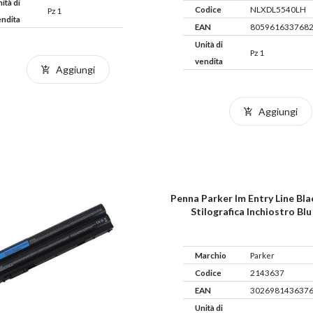
ità di
Codice
NLXDL5540LH
Pz 1
endita
EAN
805961633768
Unità di
Pz 1
vendita
Aggiungi
Aggiungi
Penna Parker Im Entry Line Bl
Stilografica Inchiostro Blu
Marchio
Parker
Codice
2143637
EAN
302698143637
Unità di