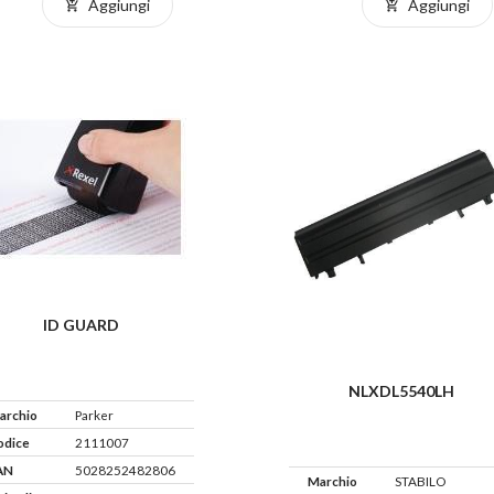
Aggiungi
Aggiungi
ID GUARD
NLXDL5540LH
archio
Parker
odice
2111007
AN
5028252482806
Marchio
STABILO