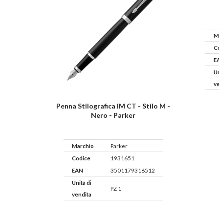
M
C
E
Un
v
Penna Stilografica IM CT - Stilo M -
Nero - Parker
Marchio
Parker
Codice
1931651
EAN
3501179316512
Unità di
PZ 1
vendita