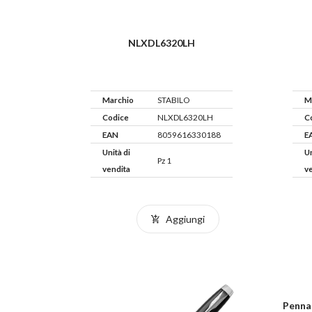
NLXDL6320LH
Marchio
STABILO
M
Codice
NLXDL6320LH
C
EAN
8059616330188
E
Unità di
Un
Pz 1
vendita
v
Aggiungi
Penna 