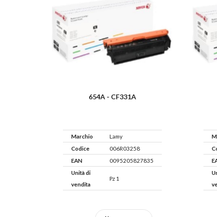
654A - CF331A
Marchio
Lamy
M
Codice
006R03258
C
EAN
0095205827835
E
Unità di
Un
Pz 1
vendita
v