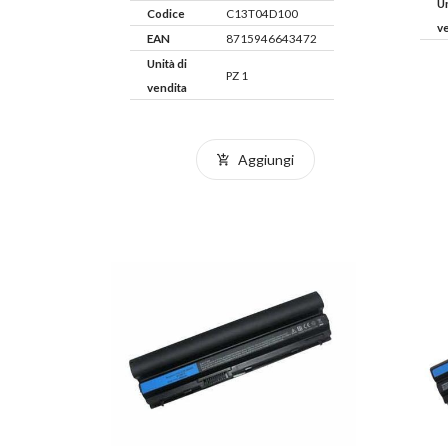
Un
Codice
C13T04D100
v
EAN
8715946643472
Unità di
PZ 1
vendita
Aggiungi