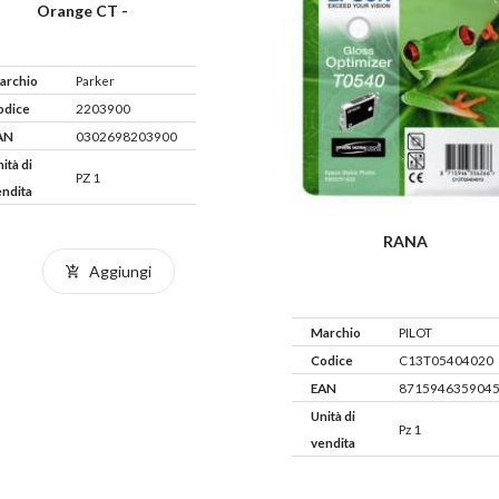
Orange CT -
archio
Parker
odice
2203900
AN
0302698203900
ità di
PZ 1
endita
RANA
Aggiungi
Marchio
PILOT
Codice
C13T05404020
EAN
871594635904
Unità di
Pz 1
vendita