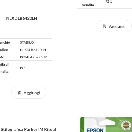
PZ 1
vendita
NLXDLB6420LH
Aggiungi
archio
STABILO
odice
NLXDLB6420LH
AN
8034049829539
ità di
Pz 1
endita
Aggiungi
Stilografica Parker IM Ritual