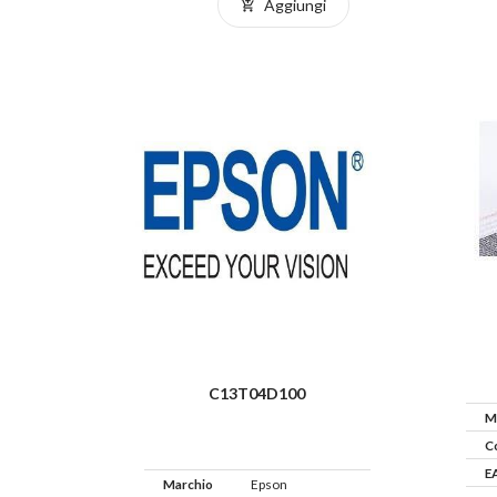
Aggiungi
C13T04D100
M
C
E
Marchio
Epson