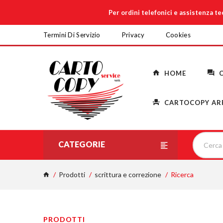
Per ordini telefonici e assistenza t
Termini Di Servizio
Privacy
Cookies
HOME
C
CARTOCOPY AR
CATEGORIE
Prodotti
scrittura e correzione
Ricerca
PRODOTTI