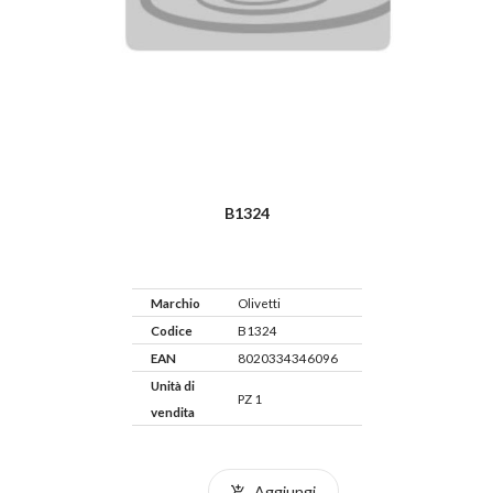
B1324
Marchio
Olivetti
Codice
B1324
EAN
8020334346096
Unità di
PZ 1
vendita
Aggiungi