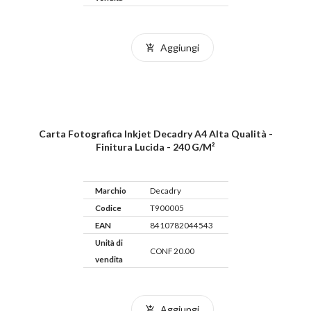
Aggiungi
Carta Fotografica Inkjet Decadry A4 Alta Qualità -
Finitura Lucida - 240 G/m²
Marchio
Decadry
Codice
T900005
EAN
8410782044543
Unità di
CONF 20.00
vendita
Aggiungi