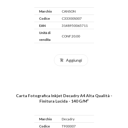
Marchio
CANSON
Codice
C33300S007
EAN
3148950065711
Unità di
CONF 20.00
vendita
Aggiungi
Carta Fotografica Inkjet Decadry A4 Alta Qualità -
Finitura Lucida - 140 G/m²
Marchio
Decadry
Codice
T900007