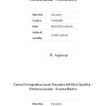
Marchio
Decadry
Codice
T900008
EAN
8410782118336
Unità di
CONF 100.00
vendita
Aggiungi
Carta Fotografica Laser Decadry A4 Alta Qualità -
Finitura Lucida - Fronte/retro
Marchio
Decadry