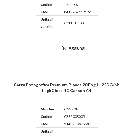
Codice
T900009
EAN
8410782118176
Unità di
CONF 100.00
vendita
Aggiungi
Carta Fotografica Premium Bianca 20 Fogli - 255 G/m²
HighGloss RC Canson A4
Marchio
CANSON
Codice
C33300S005
EAN
3148950065537
Unità di