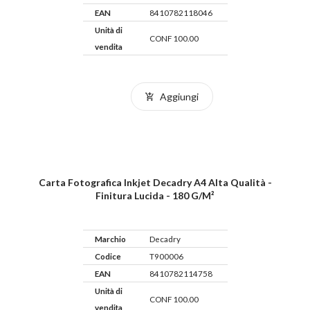
EAN
8410782118046
Unità di
CONF 100.00
vendita
Aggiungi
Carta Fotografica Inkjet Decadry A4 Alta Qualità -
Finitura Lucida - 180 G/m²
Marchio
Decadry
Codice
T900006
EAN
8410782114758
Unità di
CONF 100.00
vendita