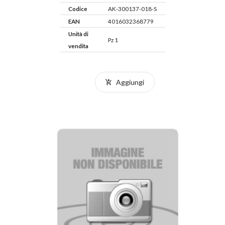
Codice
AK-300137-018-S
EAN
4016032368779
Unità di
Pz 1
vendita
Aggiungi