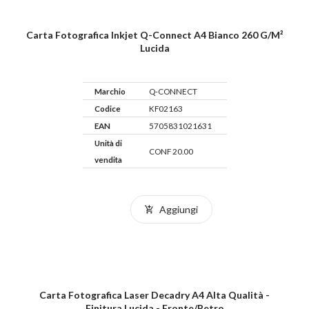
Carta Fotografica Inkjet Q-Connect A4 Bianco 260 G/m²
Lucida
Marchio
Q-CONNECT
Codice
KF02163
EAN
5705831021631
Unità di
CONF 20.00
vendita
Aggiungi
Carta Fotografica Laser Decadry A4 Alta Qualità -
Finitura Lucida - Fronte/retro