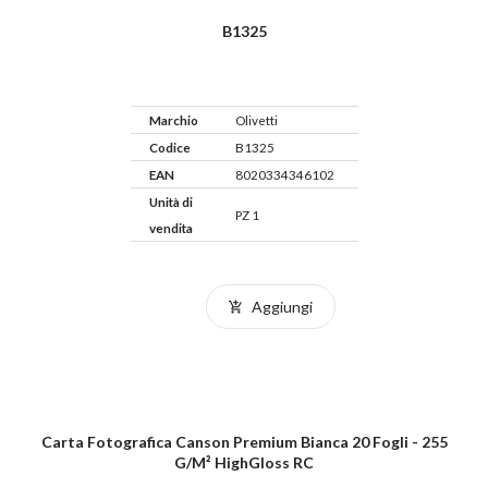
B1325
Marchio
Olivetti
Codice
B1325
EAN
8020334346102
Unità di
PZ 1
vendita
Aggiungi
Carta Fotografica Canson Premium Bianca 20 Fogli - 255
G/m² HighGloss RC