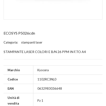
ECOSYS P5026cdn
Categoria:
stampanti laser
STAMPANTE LASER COLORI E B/N 26 PPM IN F.TO A4
Marchio
Kyocera
Codice
1102RC3NL0
EAN
0632983036648
Unità di
Pz 1
vendita