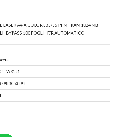
LASER A4 A COLORI, 35/35 PPM - RAM 1024 MB
I- BYPASS 100 FOGLI - F/R AUTOMATICO
ocera
02TW3NL1
32983053898
1