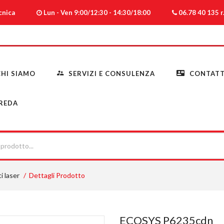
ecnica
Lun - Ven 9:00/12:30 - 14:30/18:00
06.78 40 135 r.
HI SIAMO
SERVIZI E CONSULENZA
CONTATT
REDA
i laser
Dettagli Prodotto
ECOSYS P6235cdn