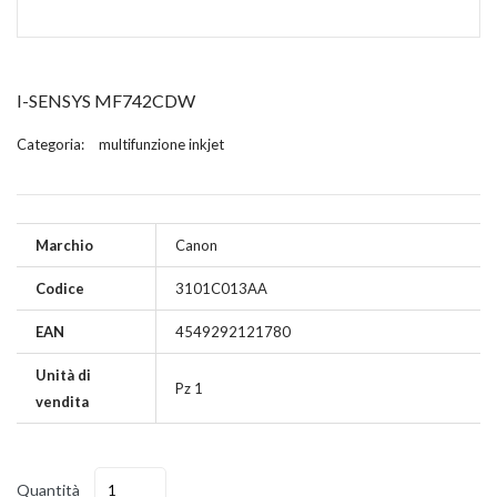
I-SENSYS MF742CDW
Categoria:
multifunzione inkjet
Marchio
Canon
Codice
3101C013AA
EAN
4549292121780
Unità di
Pz 1
vendita
Quantità