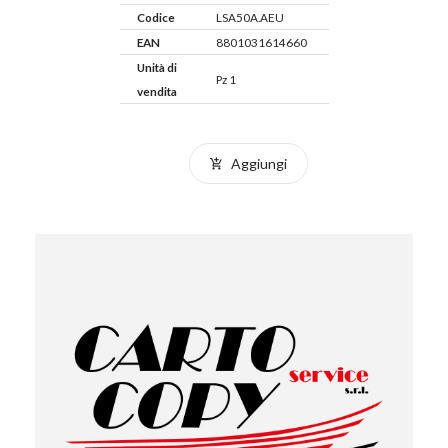
Codice
LSA50A.AEU
EAN
8801031614660
Unità di
Pz 1
vendita
Aggiungi