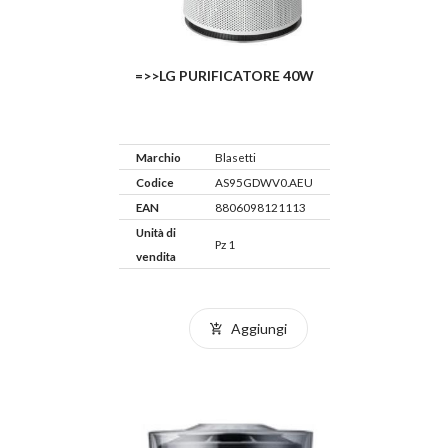
=>>LG PURIFICATORE 40W
Marchio
Blasetti
Codice
AS95GDWV0.AEU
EAN
8806098121113
Unità di
Pz 1
vendita
Aggiungi