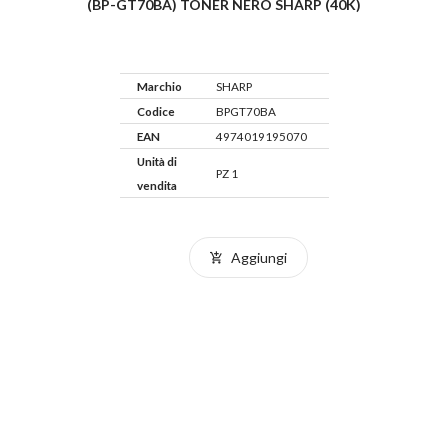
(BP-GT70BA) TONER NERO SHARP (40K)
Marchio
SHARP
Codice
BPGT70BA
EAN
4974019195070
Unità di
PZ 1
vendita
Aggiungi