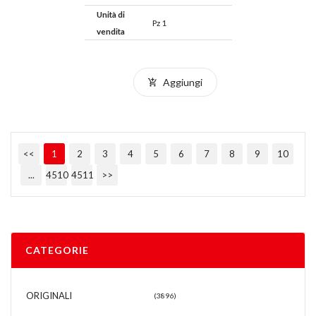
Unità di
Pz 1
vendita
Aggiungi
<<
1
2
3
4
5
6
7
8
9
10
...
4510
4511
>>
CATEGORIE
ORIGINALI
(3896)