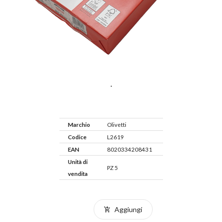
.
Marchio
Olivetti
Codice
L2619
EAN
8020334208431
Unità di
PZ 5
vendita
Aggiungi