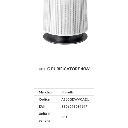
=>>LG PURIFICATORE 40W
Marchio
Blasetti
Codice
AS60GDWV0.AEU
EAN
8806098034147
Unità di
Pz 1
vendita