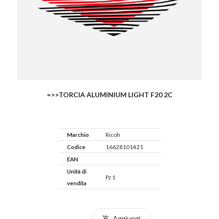
=>>TORCIA ALUMINIUM LIGHT F20 2C
Marchio
Ricoh
Codice
16628101421
EAN
Unità di
Pz 1
vendita
Aggiungi