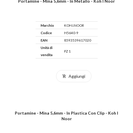
Portamine - Mina 5,6mm - In Metallo - Koh I Noor
Marchio
KOH.I.NOOR
Codice
H5640-9
EAN
8593539617020
Unità di
PZ 1
vendita
Aggiungi
Portamine - Mina 5,6mm - In Plastica Con Clip - Koh I
Noor