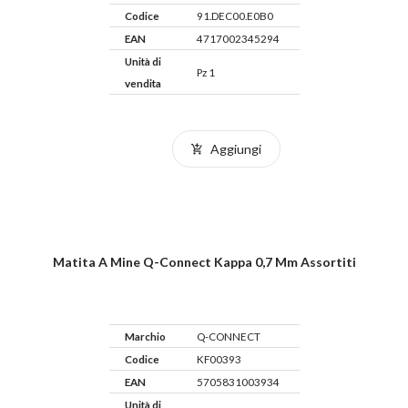
Codice
91.DEC00.E0B0
EAN
4717002345294
Unità di
Pz 1
vendita
Aggiungi
Matita A Mine Q-Connect Kappa 0,7 Mm Assortiti
Marchio
Q-CONNECT
Codice
KF00393
EAN
5705831003934
Unità di