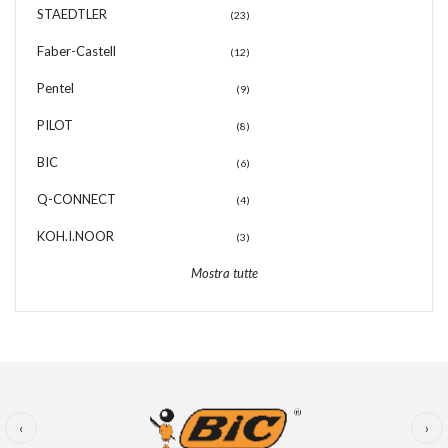
STAEDTLER
(23)
Faber-Castell
(12)
Pentel
(9)
PILOT
(8)
BIC
(6)
Q-CONNECT
(4)
KOH.I.NOOR
(3)
Mostra tutte
‹
›