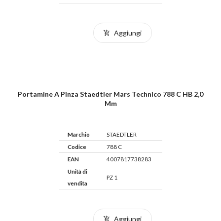
Aggiungi
Portamine A Pinza Staedtler Mars Technico 788 C HB 2,0
Mm
Marchio
STAEDTLER
Codice
788 C
EAN
4007817738283
Unità di
PZ 1
vendita
Aggiungi