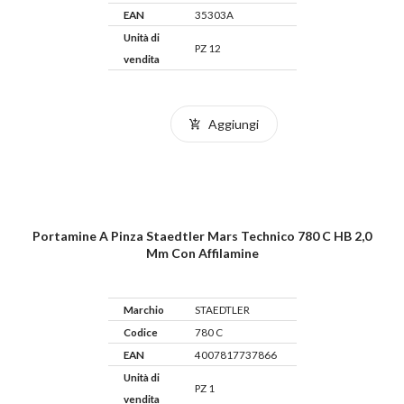
EAN
35303A
Unità di
PZ 12
vendita
Aggiungi
Portamine A Pinza Staedtler Mars Technico 780 C HB 2,0
Mm Con Affilamine
Marchio
STAEDTLER
Codice
780 C
EAN
4007817737866
Unità di
PZ 1
vendita