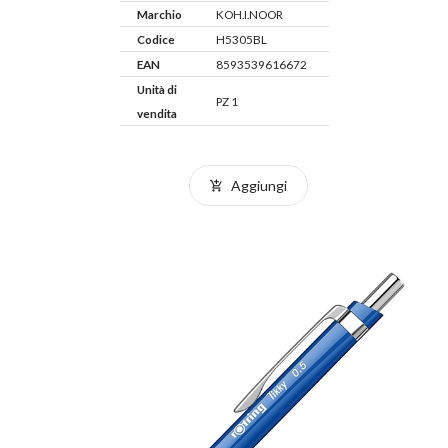
Marchio
KOH.I.NOOR
Codice
H5305BL
EAN
8593539616672
Unità di
PZ 1
vendita
Aggiungi