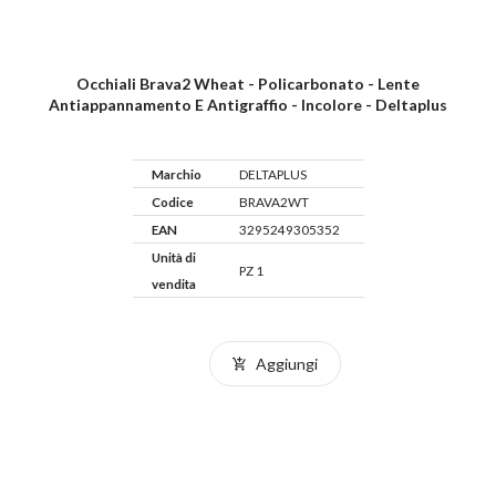
Occhiali Brava2 Wheat - Policarbonato - Lente
Antiappannamento E Antigraffio - Incolore - Deltaplus
Marchio
DELTAPLUS
Codice
BRAVA2WT
EAN
3295249305352
Unità di
PZ 1
vendita
Aggiungi