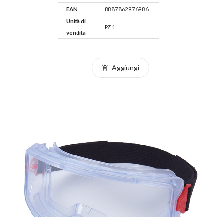
EAN
8887862976986
Unità di
PZ 1
vendita
Aggiungi