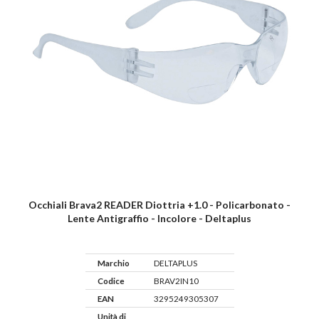
Occhiali Brava2 READER Diottria +1.0 - Policarbonato -
Lente Antigraffio - Incolore - Deltaplus
Marchio
DELTAPLUS
Codice
BRAV2IN10
EAN
3295249305307
Unità di