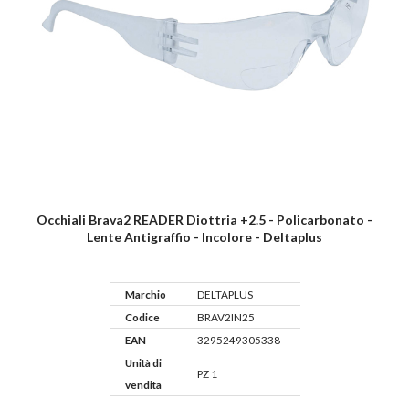
Occhiali Brava2 READER Diottria +2.5 - Policarbonato -
Lente Antigraffio - Incolore - Deltaplus
Marchio
DELTAPLUS
Codice
BRAV2IN25
EAN
3295249305338
Unità di
PZ 1
vendita