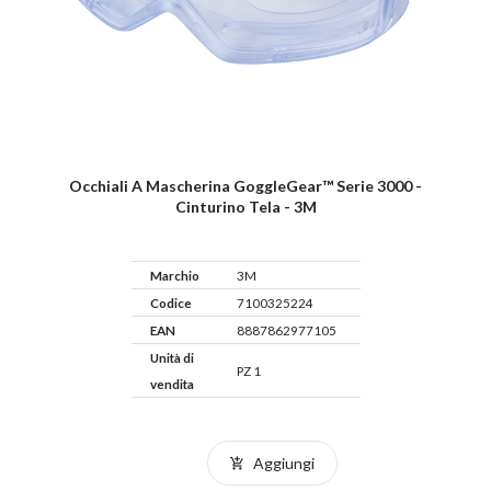
Occhiali A Mascherina GoggleGear™ Serie 3000 -
Cinturino Tela - 3M
Marchio
3M
Codice
7100325224
EAN
8887862977105
Unità di
PZ 1
vendita
Aggiungi