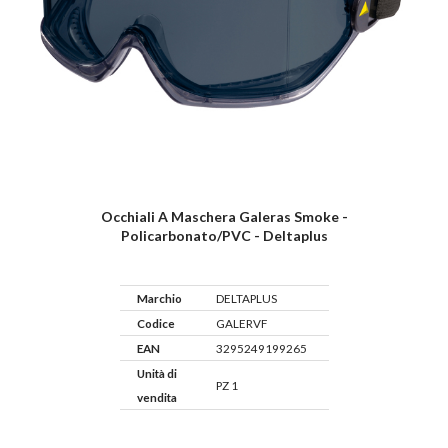
Occhiali A Maschera Galeras Smoke -
Policarbonato/PVC - Deltaplus
Marchio
DELTAPLUS
Codice
GALERVF
EAN
3295249199265
Unità di
PZ 1
vendita