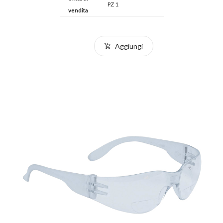
PZ 1
vendita
Aggiungi