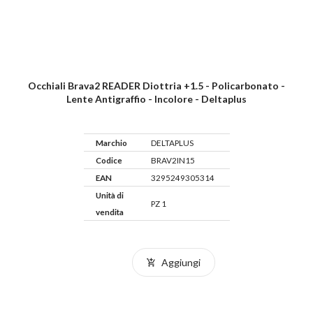
Occhiali Brava2 READER Diottria +1.5 - Policarbonato -
Lente Antigraffio - Incolore - Deltaplus
Marchio
DELTAPLUS
Codice
BRAV2IN15
EAN
3295249305314
Unità di
PZ 1
vendita
Aggiungi