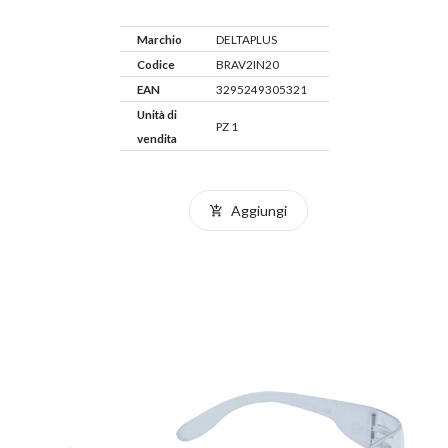
Marchio
DELTAPLUS
Codice
BRAV2IN20
EAN
3295249305321
Unità di
PZ 1
vendita
Aggiungi