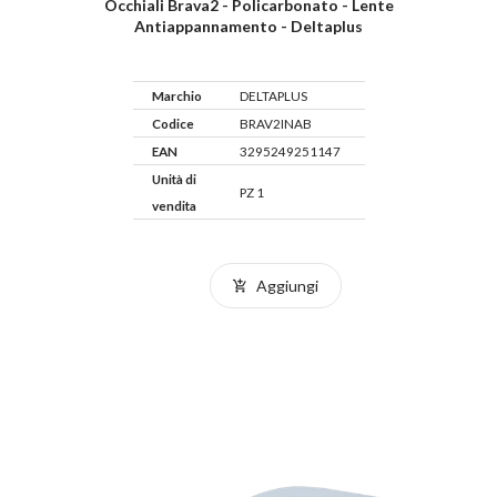
Occhiali Brava2 - Policarbonato - Lente
Antiappannamento - Deltaplus
Marchio
DELTAPLUS
Codice
BRAV2INAB
EAN
3295249251147
Unità di
PZ 1
vendita
Aggiungi