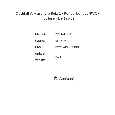
Occhiali A Maschera Ruiz 1 - Policarbonato/PVC -
Incolore - Deltaplus
Marchio
DELTAPLUS
Codice
RUIZ1VI
EAN
3295249151133
Unità di
PZ 1
vendita
Aggiungi