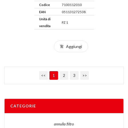
Codice
7100112010
EAN
051131272538
Unità di
PZ 1
vendita
Aggiungi
<<
1
2
3
>>
CATEGORIE
annulla filtro