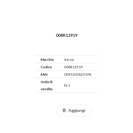
008R12919
Marchio
Xerox
Codice
008R12919
EAN
0095205829198
Unità di
Pz 1
vendita
Aggiungi