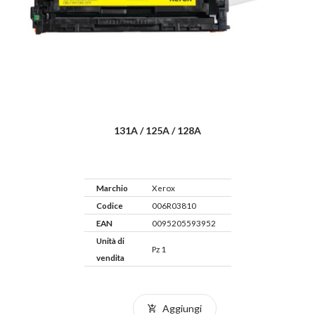
131A / 125A / 128A
Marchio
Xerox
Codice
006R03810
EAN
0095205593952
Unità di
Pz 1
vendita
Aggiungi