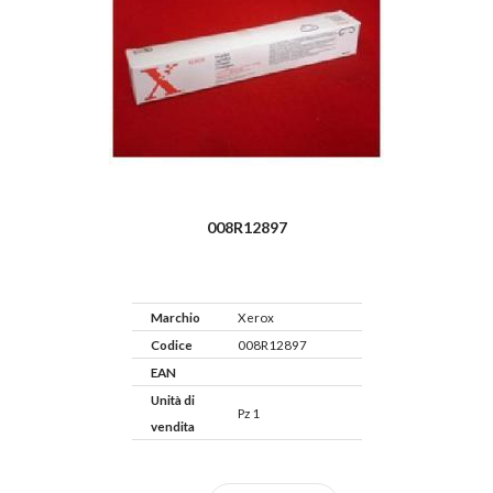
008R12897
Marchio
Xerox
Codice
008R12897
EAN
Unità di
Pz 1
vendita