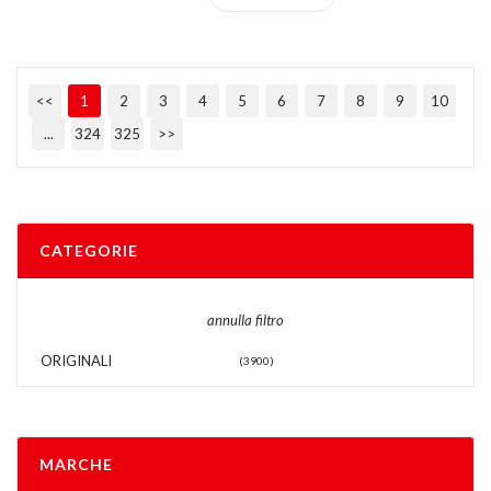
<<
1
2
3
4
5
6
7
8
9
10
...
324
325
>>
CATEGORIE
annulla filtro
ORIGINALI
(3900)
MARCHE