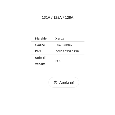
131A / 125A / 128A
Marchio
Xerox
Codice
006R03808
EAN
0095205593938
Unità di
Pz 1
vendita
Aggiungi