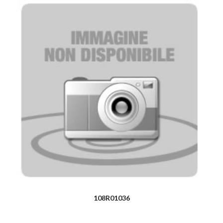
108R01036