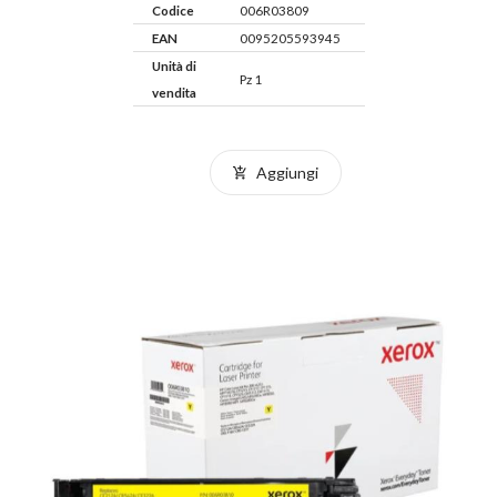
Codice
006R03809
EAN
0095205593945
Unità di
Pz 1
vendita
Aggiungi