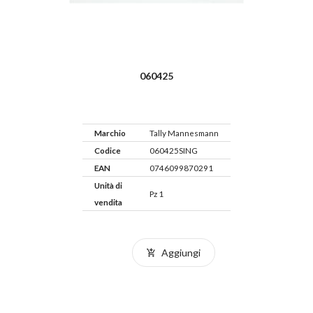
060425
Marchio
Tally Mannesmann
Codice
060425SING
EAN
0746099870291
Unità di
Pz 1
vendita
Aggiungi