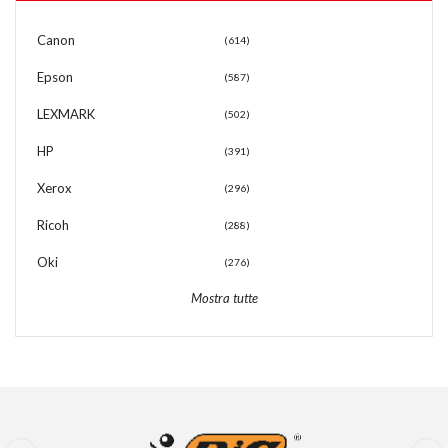
Canon
(614)
Epson
(587)
LEXMARK
(502)
HP
(391)
Xerox
(296)
Ricoh
(288)
Oki
(276)
Mostra tutte