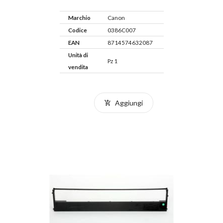
Marchio
Canon
Codice
0386C007
EAN
8714574632087
Unità di
Pz 1
vendita
Aggiungi