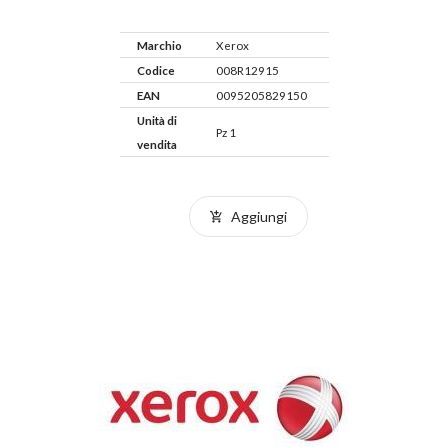
Marchio
Xerox
Codice
008R12915
EAN
0095205829150
Unità di
Pz 1
vendita
Aggiungi