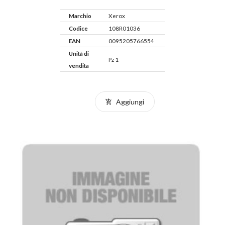
Marchio
Xerox
Codice
108R01036
EAN
0095205766554
Unità di
Pz 1
vendita
Aggiungi