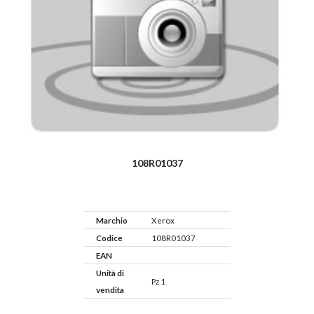
108R01037
Marchio
Xerox
Codice
108R01037
EAN
Unità di
Pz 1
vendita