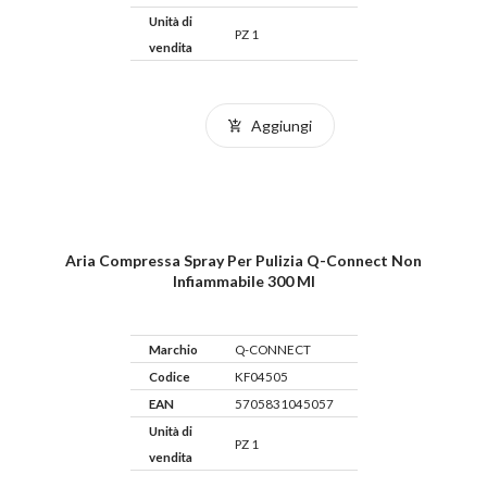
Unità di
PZ 1
vendita
Aggiungi
Aria Compressa Spray Per Pulizia Q-Connect Non
Infiammabile 300 Ml
Marchio
Q-CONNECT
Codice
KF04505
EAN
5705831045057
Unità di
PZ 1
vendita