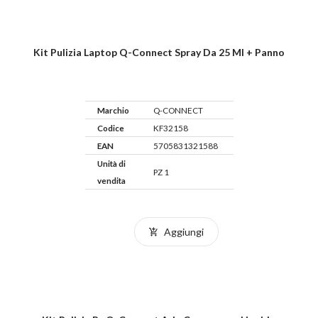
Kit Pulizia Laptop Q-Connect Spray Da 25 Ml + Panno
Marchio
Q-CONNECT
Codice
KF32158
EAN
5705831321588
Unità di
PZ 1
vendita
Aggiungi