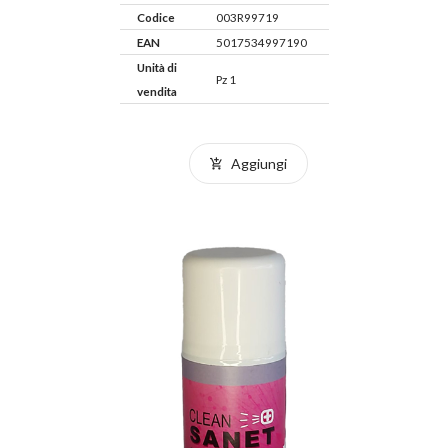
Codice
003R99719
EAN
5017534997190
Unità di
Pz 1
vendita
Aggiungi