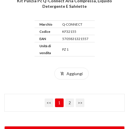
Kit Pulizia Pc Q-Connect Aria Compressa, Liquido
Detergente E Salviette
Marchio
Q-CONNECT
Codice
KF32155
EAN
5705831321557
Unità di
PZ 1
vendita
Aggiungi
<<
1
2
>>