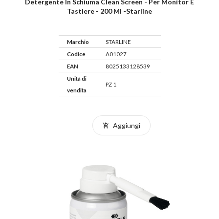
Detergente In Schiuma Clean Screen - Per Monitor E
Tastiere - 200 Ml -Starline
Marchio
STARLINE
Codice
A01027
EAN
8025133128539
Unità di
PZ 1
vendita
Aggiungi