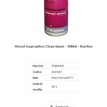
Alcool Isopropilico Clean Sanet - 200ml - Starline
Marchio
STARLINE
Codice
A02187
EAN
8025133128577
Unità di
PZ 1
vendita
Aggiungi