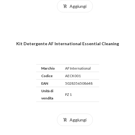
Aggiungi
Kit Detergente AF International Essential Cleaning
Marchio
AF International
Codice
AECK001
EAN
5028356508648
Unità di
PZ 1
vendita
Aggiungi