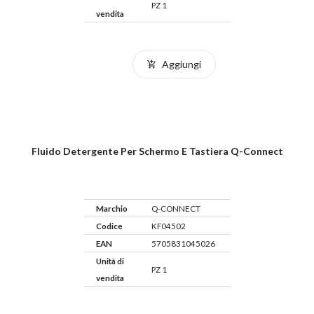
PZ 1
vendita
Aggiungi
Fluido Detergente Per Schermo E Tastiera Q-Connect
Marchio
Q-CONNECT
Codice
KF04502
EAN
5705831045026
Unità di
PZ 1
vendita