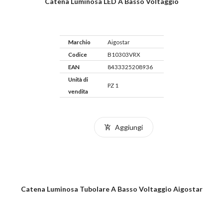
Catena Luminosa LED A Basso Voltaggio
Marchio
Aigostar
Codice
B10303VRX
EAN
8433325208936
Unità di
PZ 1
vendita
Aggiungi
Catena Luminosa Tubolare A Basso Voltaggio Aigostar