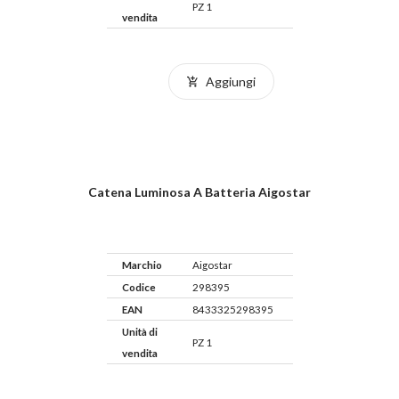
PZ 1
vendita
Aggiungi
Catena Luminosa A Batteria Aigostar
Marchio
Aigostar
Codice
298395
EAN
8433325298395
Unità di
PZ 1
vendita