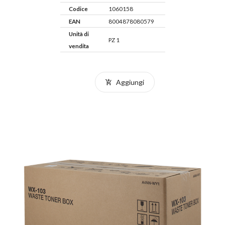
Codice
1060158
EAN
8004878080579
Unità di
PZ 1
vendita
Aggiungi