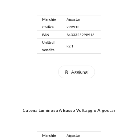
Marchio
Aigostar
Codice
298913
EAN
8433325298913
Unità di
PZ 1
vendita
Aggiungi
Catena Luminosa A Basso Voltaggio Aigostar
Marchio
Aigostar