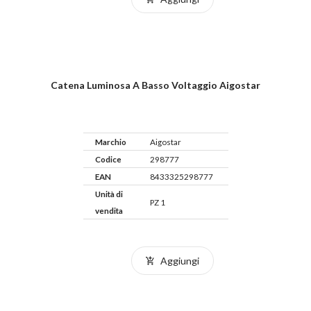
Catena Luminosa A Basso Voltaggio Aigostar
Marchio
Aigostar
Codice
298777
EAN
8433325298777
Unità di
PZ 1
vendita
Aggiungi