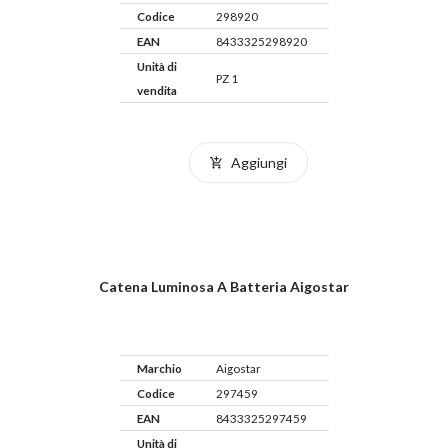
Codice
298920
EAN
8433325298920
Unità di
PZ 1
vendita
Aggiungi
Catena Luminosa A Batteria Aigostar
Marchio
Aigostar
Codice
297459
EAN
8433325297459
Unità di