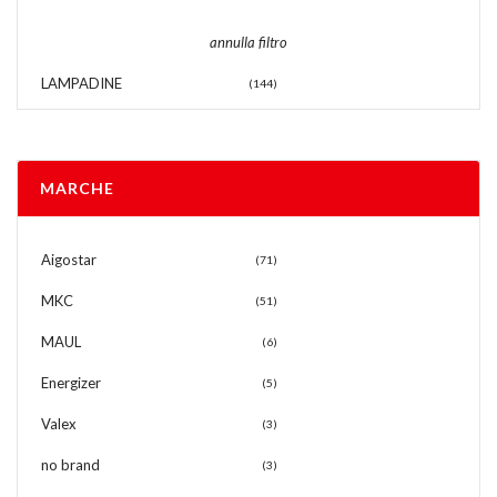
annulla filtro
LAMPADINE
(144)
MARCHE
Aigostar
(71)
MKC
(51)
MAUL
(6)
Energizer
(5)
Valex
(3)
no brand
(3)