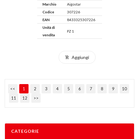
Marchio
Aigostar
Codice
307226
EAN
8433325307226
Unità di
PZ 1
vendita
Aggiungi
<<
1
2
3
4
5
6
7
8
9
10
11
12
>>
CATEGORIE