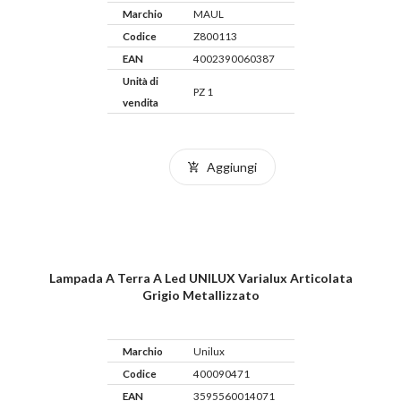
Marchio
MAUL
Codice
Z800113
EAN
4002390060387
Unità di
PZ 1
vendita
Aggiungi
Lampada A Terra A Led UNILUX Varialux Articolata
Grigio Metallizzato
Marchio
Unilux
Codice
400090471
EAN
3595560014071