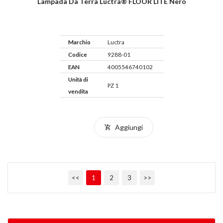
Lampada Da Terra Luctra® FLOOR LITE Nero
Marchio
Luctra
Codice
9288-01
EAN
4005546740102
Unità di
PZ 1
vendita
Aggiungi
<<
1
2
3
>>