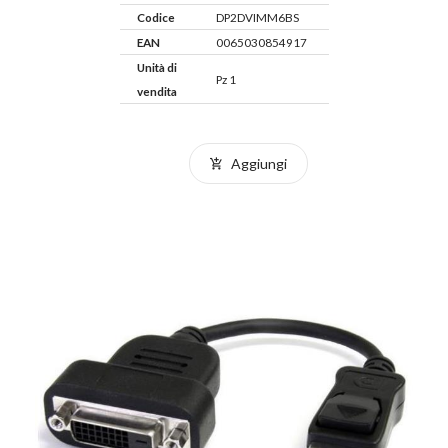
Codice
DP2DVIMM6BS
EAN
0065030854917
Unità di
Pz 1
vendita
Aggiungi