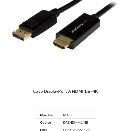
Cavo DisplayPort A HDMI 1m -4K
Marchio
MAUL
Codice
DP2HDMM1MB
EAN
0065030861199