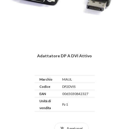
Adattatore DP A DVI Attivo
Marchio
MAUL
Codice
DP2DVIS
EAN
0065030842327
Unità di
Pz 1
vendita
Aggiungi