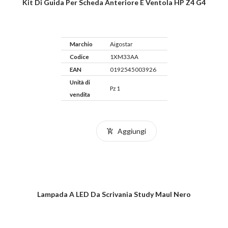
Kit Di Guida Per Scheda Anteriore E Ventola HP Z4 G4
Marchio
Aigostar
Codice
1XM33AA
EAN
0192545003926
Unità di
Pz 1
vendita
Aggiungi
Lampada A LED Da Scrivania Study Maul Nero