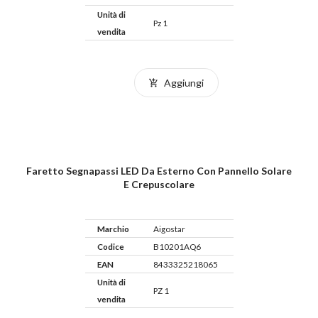
Unità di
Pz 1
vendita
Aggiungi
Faretto Segnapassi LED Da Esterno Con Pannello Solare
E Crepuscolare
Marchio
Aigostar
Codice
B10201AQ6
EAN
8433325218065
Unità di
PZ 1
vendita