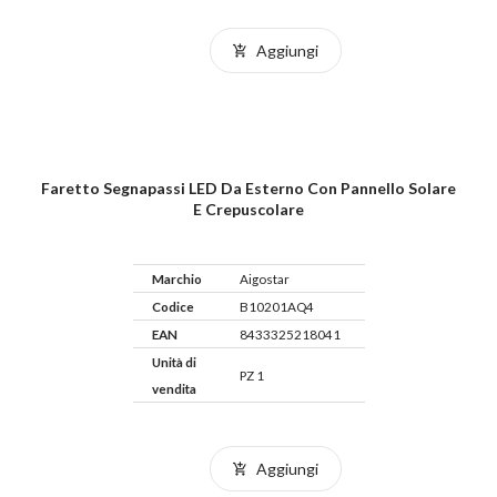
Aggiungi
Faretto Segnapassi LED Da Esterno Con Pannello Solare
E Crepuscolare
Marchio
Aigostar
Codice
B10201AQ4
EAN
8433325218041
Unità di
PZ 1
vendita
Aggiungi