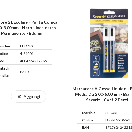
ore 21 Ecoline - Punta Conica
0-3,00mm - Nero - Inchiostro
Permanente - Edding
archio
EDDING
odice
4-21001
AN
4004764917785
ità di
PZ 10
endita
Marcatore A Gesso Liquido - 
Media Da 2,00-6,00mm - Bian
Aggiungi
Securit - Conf. 2 Pezzi
Marchio
SECURIT
Codice
BL-SMA510-WT
EAN
871762424221