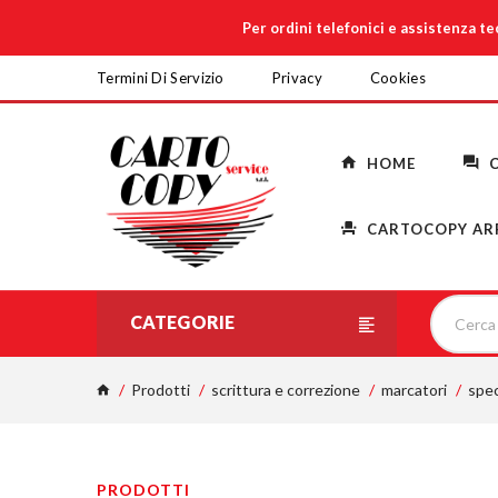
Per ordini telefonici e assistenza t
Termini Di Servizio
Privacy
Cookies
HOME
C
CARTOCOPY AR
CATEGORIE
Prodotti
scrittura e correzione
marcatori
spec
PRODOTTI