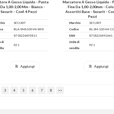
ore A Gesso Liquido - Punta
Marcatore A Gesso Liquido - 
 Da 1,00-2,00 Mm - Bianco -
Fine Da 1,00-2,00mm - Colo
Securit - Conf. 4 Pezzi
Assortiti Base - Securit - Con
Pezzi
chio
SECURIT
Marchio
SECURIT
ice
BLA-SMA100-V4-WHI
Codice
BL-SM-100-V4-C
8718226493811
EAN
8718226492661
à di
Unità di
PZ 1
PZ 1
ita
vendita
Aggiungi
Aggiungi
3
4
5
6
7
8
>>