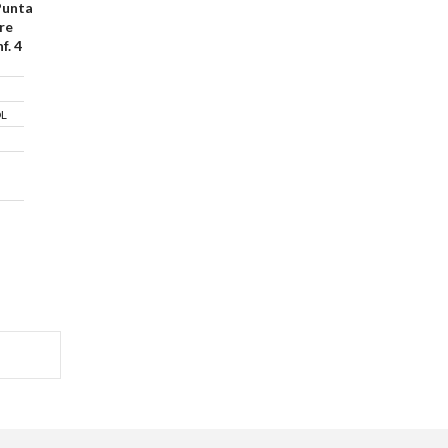
Punta
re
f. 4
OL