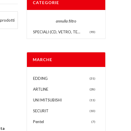
CATEGORIE
prodotti
annulla filtro
SPECIALI (CD, VETRO, TESSUTI, ECC)
(93)
MARCHE
EDDING
(31)
ARTLINE
(28)
UNI MITSUBISHI
(11)
SECURIT
(10)
Pentel
(7)
nta