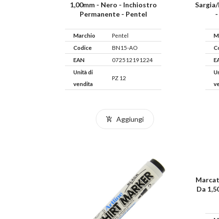
1,00mm - Nero - Inchiostro
Sargia/
Permanente - Pentel
-
Marchio
Pentel
M
Codice
BN15-AO
C
EAN
072512191224
E
Unità di
Un
PZ 12
vendita
v
Aggiungi
Marcat
Da 1,5