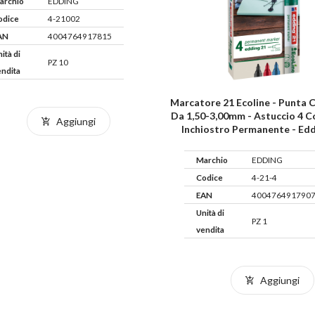
archio
EDDING
odice
4-21002
AN
4004764917815
ità di
PZ 10
endita
Marcatore 21 Ecoline - Punta 
Da 1,50-3,00mm - Astuccio 4 Co
Aggiungi
Inchiostro Permanente - Ed
Marchio
EDDING
Codice
4-21-4
EAN
400476491790
Unità di
PZ 1
vendita
Aggiungi