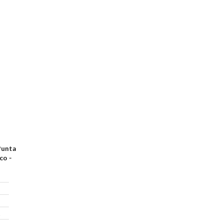
Punta
co -
2