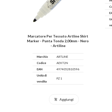
M
C
E
Un
v
Marcatore Per Tessuto Artline Shirt
Marker - Punta Tonda 2,00mm - Nero
- Artiline
Marchio
ARTLINE
Codice
AEKT2N
EAN
4974052810596
Unità di
PZ 1
vendita
Aggiungi