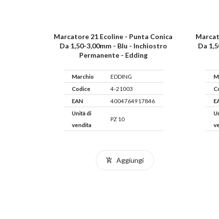
Marcatore 21 Ecoline - Punta Conica
Marcat
Da 1,50-3,00mm - Blu - Inchiostro
Da 1,5
Permanente - Edding
Marchio
EDDING
M
Codice
4-21003
C
EAN
4004764917846
E
Unità di
Un
PZ 10
vendita
v
Aggiungi