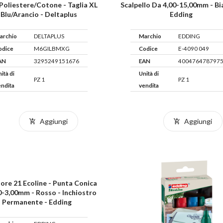
poliestere/cotone - Taglia XL
Scalpello Da 4,00-15,00mm - Bi
 Blu/arancio - Deltaplus
Edding
archio
DELTAPLUS
Marchio
EDDING
odice
M6GILBMXG
Codice
E-4090 049
AN
3295249151676
EAN
400476478797
ità di
Unità di
PZ 1
PZ 1
endita
vendita
Aggiungi
Aggiungi
ore 21 Ecoline - Punta Conica
0-3,00mm - Rosso - Inchiostro
Permanente - Edding