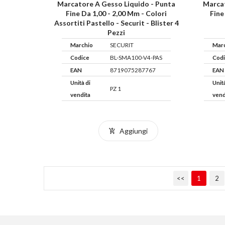
Marcatore A Gesso Liquido - Punta
Marcat
Fine Da 1,00 - 2,00 Mm - Colori
Fine
Assortiti Pastello - Securit - Blister 4
Pezzi
Marchio
SECURIT
Mar
Codice
BL-SMA100-V4-PAS
Cod
EAN
8719075287767
EAN
Unità di
Unit
PZ 1
vendita
vend
Aggiungi
<<
1
2