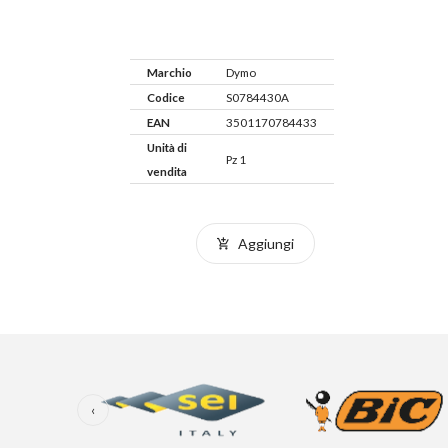
Marchio
Dymo
Codice
S0784430A
EAN
3501170784433
Unità di
Pz 1
vendita
Aggiungi
‹