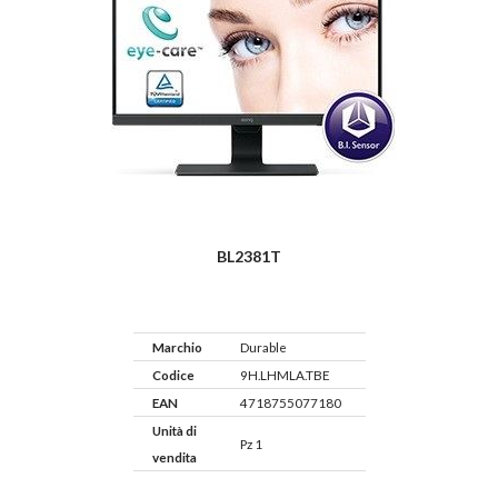
BL2381T
Marchio
Durable
Codice
9H.LHMLA.TBE
EAN
4718755077180
Unità di
Pz 1
vendita