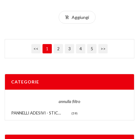
Aggiungi
<<
1
2
3
4
5
>>
CATEGORIE
annulla filtro
PANNELLI ADESIVI - STICKERS MURALI
(59)