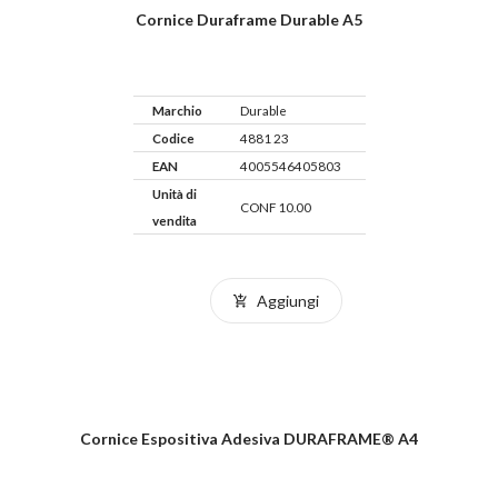
Cornice Duraframe Durable A5
Marchio
Durable
Codice
4881 23
EAN
4005546405803
Unità di
CONF 10.00
vendita
Aggiungi
Cornice Espositiva Adesiva DURAFRAME® A4