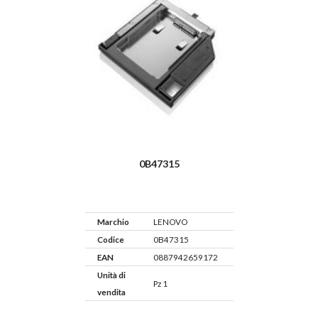
0B47315
Marchio
LENOVO
Codice
0B47315
EAN
0887942659172
Unità di
Pz 1
vendita