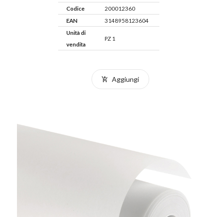
Codice
200012360
EAN
3148958123604
Unità di
PZ 1
vendita
Aggiungi