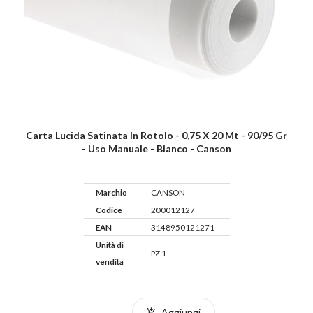
Carta Lucida Satinata In Rotolo - 0,75 X 20 Mt - 90/95 Gr
- Uso Manuale - Bianco - Canson
Marchio
CANSON
Codice
200012127
EAN
3148950121271
Unità di
PZ 1
vendita
Aggiungi