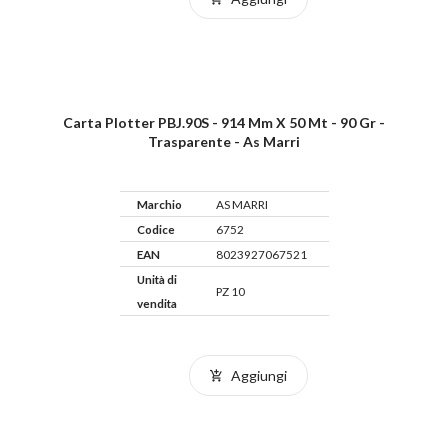
Carta Plotter PBJ.90S - 914 Mm X 50 Mt - 90 Gr -
Trasparente - As Marri
Marchio
AS MARRI
Codice
6752
EAN
8023927067521
Unità di
PZ 10
vendita
Aggiungi