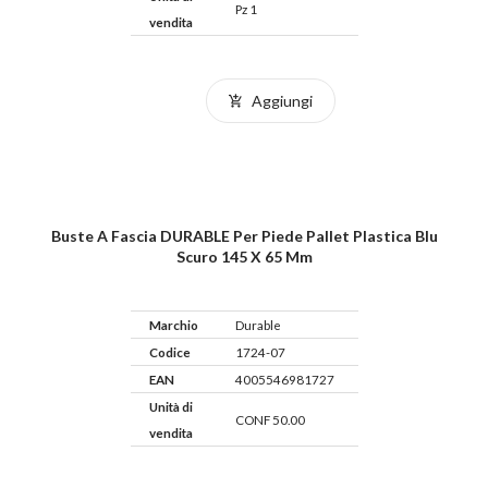
Pz 1
vendita
Aggiungi
Buste A Fascia DURABLE Per Piede Pallet Plastica Blu
Scuro 145 X 65 Mm
Marchio
Durable
Codice
1724-07
EAN
4005546981727
Unità di
CONF 50.00
vendita