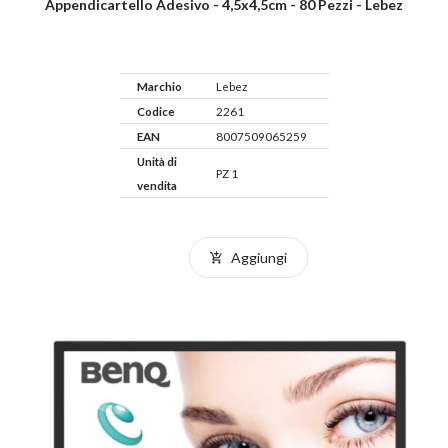
Appendicartello Adesivo - 4,5x4,5cm - 80 Pezzi - Lebez
Marchio
Lebez
Codice
2261
EAN
8007509065259
Unità di
PZ 1
vendita
Aggiungi