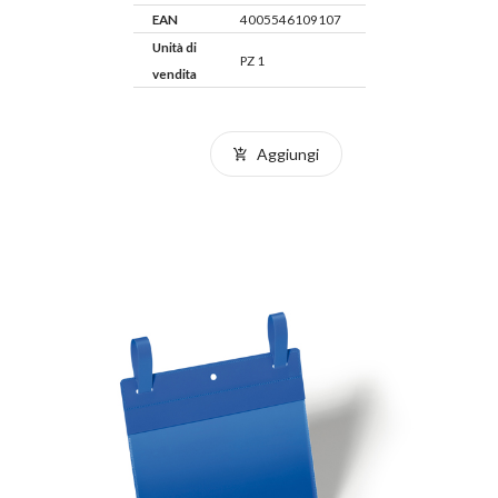
EAN
4005546109107
Unità di
PZ 1
vendita
Aggiungi