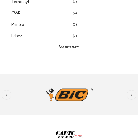
Tecnostyl
(7)
CWR
(4)
Printex
(3)
Lebez
(2)
Mostra tutte
‹
›