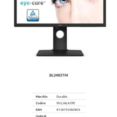
BL2483TM
Marchio
Durable
Codice
9H.LJALA.TPE
EAN
4718755082801
Unità di