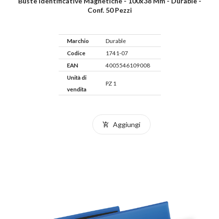
Buste Identificative Magnetiche - 100x38 Mm - Durable -
Conf. 50 Pezzi
Marchio
Durable
Codice
1741-07
EAN
4005546109008
Unità di
PZ 1
vendita
Aggiungi