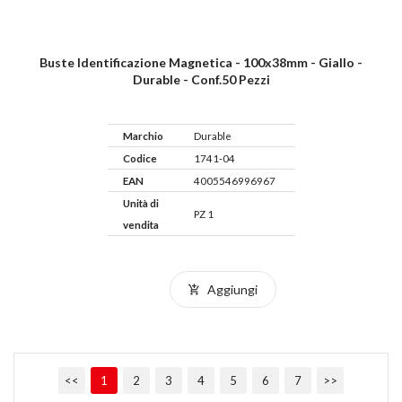
Buste Identificazione Magnetica - 100x38mm - Giallo -
Durable - Conf.50 Pezzi
Marchio
Durable
Codice
1741-04
EAN
4005546996967
Unità di
PZ 1
vendita
Aggiungi
<<
1
2
3
4
5
6
7
>>