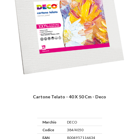
Cartone Telato - 40 X 50 Cm - Deco
Marchio
DECO
Codice
384/4050
EAN
8004957116434