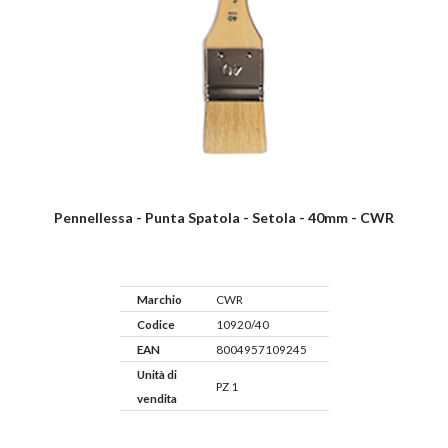
Pennellessa - Punta Spatola - Setola - 40mm - CWR
Marchio
CWR
Codice
10920/40
EAN
8004957109245
Unità di
PZ 1
vendita