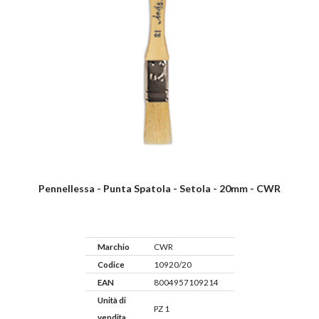
Pennellessa - Punta Spatola - Setola - 20mm - CWR
Marchio
CWR
Codice
10920/20
EAN
8004957109214
Unità di
PZ 1
vendita