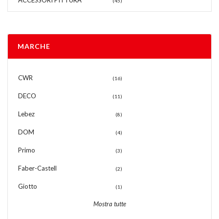
ACCESSORI PITTURA
(45)
MARCHE
CWR
(16)
DECO
(11)
Lebez
(8)
DOM
(4)
Primo
(3)
Faber-Castell
(2)
Giotto
(1)
Mostra tutte