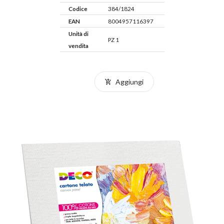
Codice
384/1824
EAN
8004957116397
Unità di
PZ 1
vendita
Aggiungi