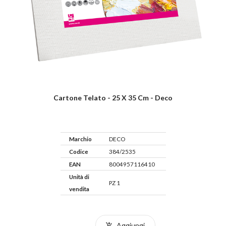
Cartone Telato - 25 X 35 Cm - Deco
Marchio
DECO
Codice
384/2535
EAN
8004957116410
Unità di
PZ 1
vendita
Aggiungi