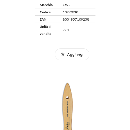
Marchio
CWR
Codice
10920/30
EAN
8004957109238
Unità di
PZ 1
vendita
Aggiungi