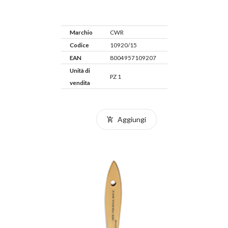
Marchio
CWR
Codice
10920/15
EAN
8004957109207
Unità di
PZ 1
vendita
Aggiungi