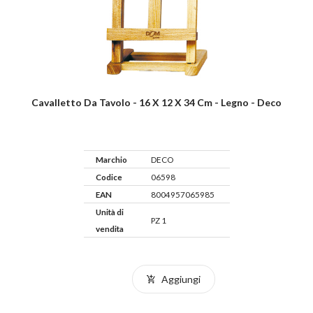
Cavalletto Da Tavolo - 16 X 12 X 34 Cm - Legno - Deco
Marchio
DECO
Codice
06598
EAN
8004957065985
Unità di
PZ 1
vendita
Aggiungi