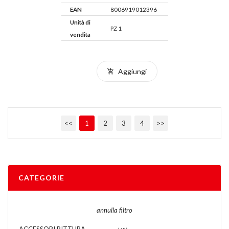
EAN
8006919012396
Unità di
PZ 1
vendita
Aggiungi
<<
1
2
3
4
>>
CATEGORIE
annulla filtro