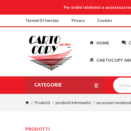
Per ordini telefonici e assistenza t
Termini Di Servizio
Privacy
Cookies
HOME
C
CARTOCOPY AR
CATEGORIE
Prodotti
prodotti informatici
accessori noteboo
PRODOTTI