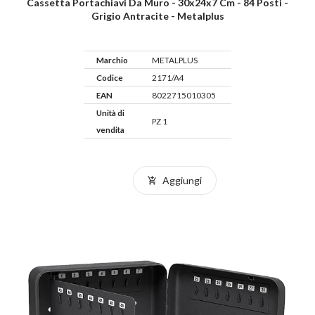
Cassetta Portachiavi Da Muro - 30x24x7 Cm - 84 Posti -
Grigio Antracite - Metalplus
Marchio
METALPLUS
Codice
2171/A4
EAN
8022715010305
Unità di
PZ 1
vendita
Aggiungi