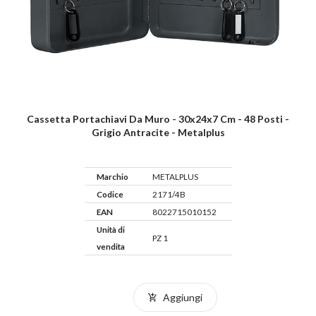
Cassetta Portachiavi Da Muro - 30x24x7 Cm - 48 Posti -
Grigio Antracite - Metalplus
Marchio
METALPLUS
Codice
2171/4B
EAN
8022715010152
Unità di
PZ 1
vendita
Aggiungi