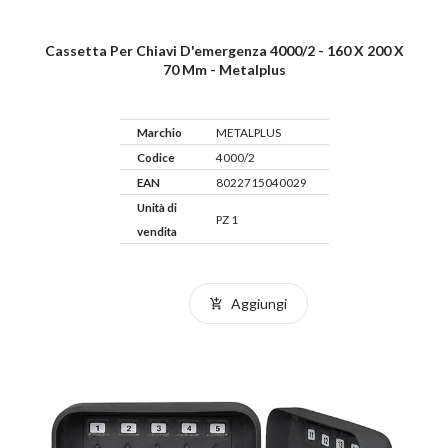
Cassetta Per Chiavi D'emergenza 4000/2 - 160 X 200 X
70 Mm - Metalplus
Marchio
METALPLUS
Codice
4000/2
EAN
8022715040029
Unità di
PZ 1
vendita
Aggiungi