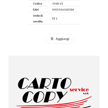
Codice
1968-23
EAN
4005546104584
Unità di
PZ 1
vendita
Aggiungi