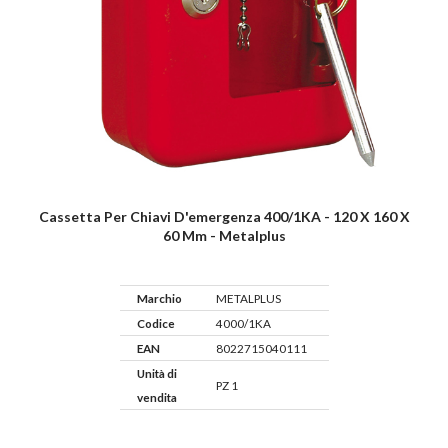
Cassetta Per Chiavi D'emergenza 400/1KA - 120 X 160 X
60 Mm - Metalplus
Marchio
METALPLUS
Codice
4000/1KA
EAN
8022715040111
Unità di
PZ 1
vendita