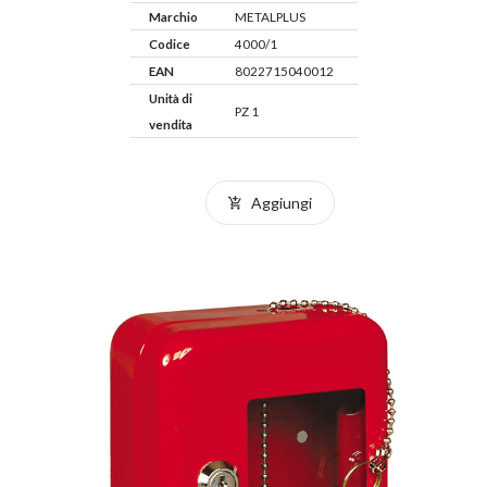
Marchio
METALPLUS
Codice
4000/1
EAN
8022715040012
Unità di
PZ 1
vendita
Aggiungi