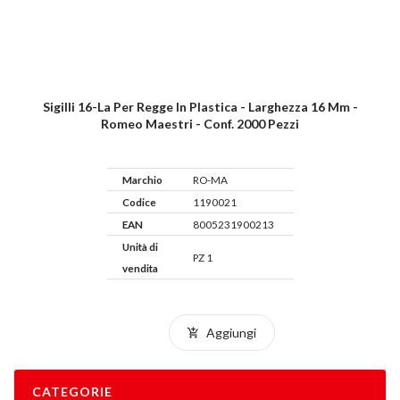
Sigilli 16-La Per Regge In Plastica - Larghezza 16 Mm -
Romeo Maestri - Conf. 2000 Pezzi
Marchio
RO-MA
Codice
1190021
EAN
8005231900213
Unità di
PZ 1
vendita
Aggiungi
CATEGORIE