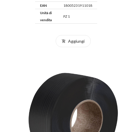
EAN
18005231911018
Unità di
PZ 1
vendita
Aggiungi