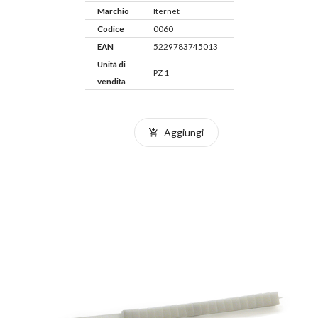
Marchio
Iternet
Codice
0060
EAN
5229783745013
Unità di
PZ 1
vendita
Aggiungi