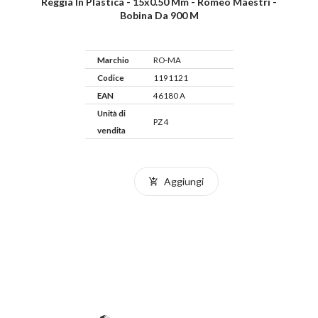
Reggia In Plastica - 15x0.50 Mm - Romeo Maestri -
Bobina Da 900 M
Marchio
RO-MA
Codice
1191121
EAN
46180 A
Unità di
PZ 4
vendita
Aggiungi