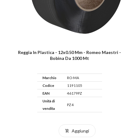
Reggia In Plastica - 12x0.50 Mm - Romeo Maestri -
Bobina Da 1000 Mt
Marchio
RO-MA
Codice
1191105
EAN
46179PZ
Unità di
PZ 4
vendita
Aggiungi