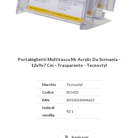
Portabiglietti Multitasca Mr Acrylic Da Scrivania -
12x9x7 Cm - Trasparente - Tecnostyl
Marchio
Tecnostyl
Codice
BCH02
EAN
8010026004625
Unità di
PZ 1
vendita
Aggiungi