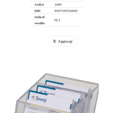
Codice
1680
EAN
8007509016800
Unità di
PZ 1
vendita
Aggiungi