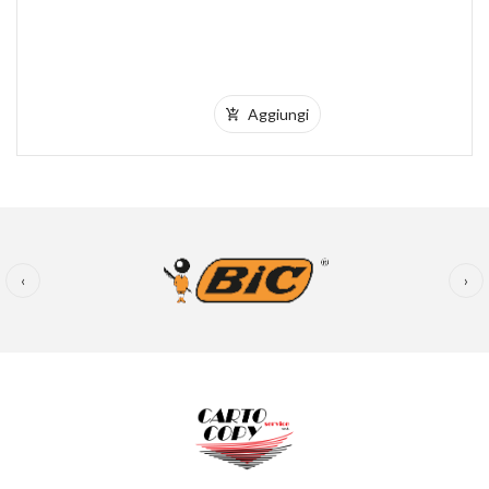
Aggiungi
‹
›