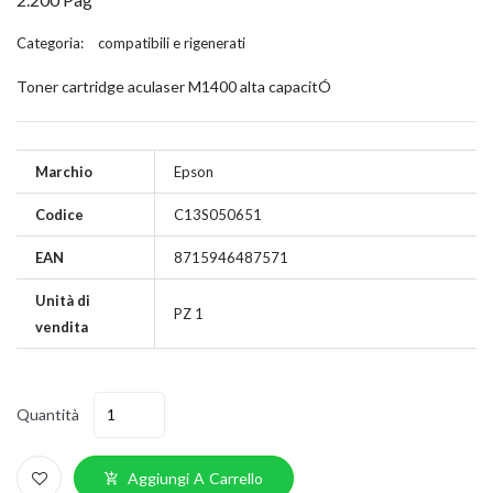
Categoria:
compatibili e rigenerati
Toner cartridge aculaser M1400 alta capacitÓ
Marchio
Epson
Codice
C13S050651
EAN
8715946487571
Unità di
PZ 1
vendita
Quantità
Aggiungi A Carrello