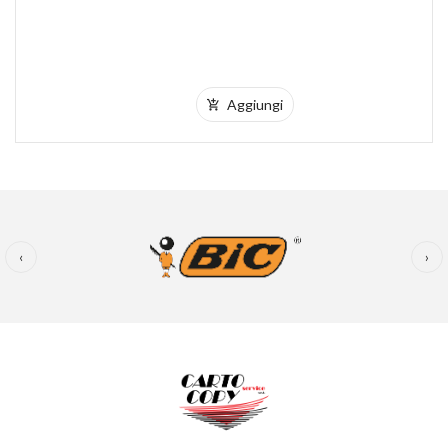
Aggiungi
‹
›