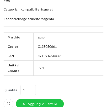
Categoria:
compatibili e rigenerati
Toner cartridge acubrite magenta
Marchio
Epson
Codice
C13S050661
EAN
8715946500393
Unità di
PZ 1
vendita
Quantità
Aggiungi A Carrello